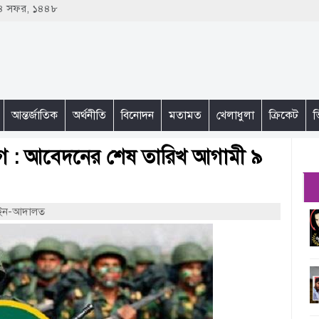
 ২৪ সফর, ১৪৪৮
আন্তর্জাতিক
অর্থনীতি
বিনোদন
মতামত
খেলাধুলা
ক্রিকেট
ভ
োগ : আবেদনের শেষ তারিখ আগামী ৯
আইন-আদালত