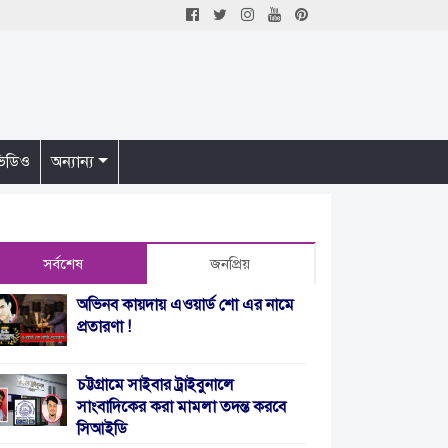
িডিও
অন্যান্য
সর্বশেষ
জনপ্রিয়
অভিনব কায়দায় এওয়ার্ড শো এর নামে
প্রতারণা !
চট্টগ্রামে সাইবার ট্রাইবুনালে
সাংবাদিকের করা মামলা তদন্ত করবে
সিআইডি