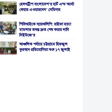
হেলথট্রীপ বাংলাদেশ’র হার্ট এন্ড অর্থো
কেয়ার এওয়ারনেস’ সেমিনার
পিবিআইকে স্মারকলিপি: রাইফা হত্যা
মামলার তদন্ত দ্রুত শেষ করার দাবি
সিইউজে’র
আঞ্চলিক পর্যায়ে চট্টগ্রামে হিফজুল
কুরআন প্রতিযোগিতা শুরু ১৭ জুলাই