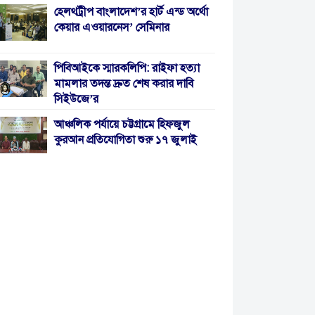
হেলথট্রীপ বাংলাদেশ’র হার্ট এন্ড অর্থো
কেয়ার এওয়ারনেস’ সেমিনার
পিবিআইকে স্মারকলিপি: রাইফা হত্যা
মামলার তদন্ত দ্রুত শেষ করার দাবি
সিইউজে’র
আঞ্চলিক পর্যায়ে চট্টগ্রামে হিফজুল
কুরআন প্রতিযোগিতা শুরু ১৭ জুলাই