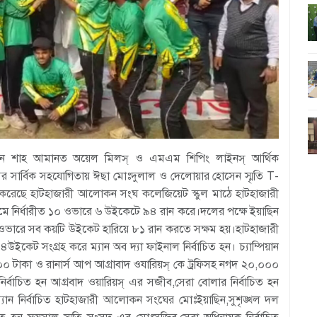
নে শাহ আমানত অয়েল মিলস্ ও এমএম শিপিং লাইনস্ আর্থিক
ির সার্বিক সহযোগিতায় ঈছা মোঃদুলাল ও দেলোয়ার হোসেন স্মৃতি T-
র্জন করেছে হাটহাজারী আলোকন সংঘ কলেজিয়েট স্কুল মাঠে হাটহাজারী
ে নির্ধারীত ১০ ওভারে ৬ উইকেটে ৯৪ রান করে।দলের পক্ষে ইয়াছিন
৫ ওভারে সব কয়টি উইকেট হারিয়ে ৮১ রান করতে সক্ষম হয়।হাটহাজারী
েট সংগ্রহ করে ম্যান অব দ্যা ফাইনাল নির্বাচিত হন। চ্যাম্পিয়ান
টাকা ও রানার্স আপ আগ্রাবাদ ওযারিয়স্ কে ট্রফিসহ নগদ ২০,০০০
িজ নির্বাচিত হন আগ্রবাদ ওয়ারিয়স্ এর সজীব,সেরা বোলার নির্বাচিত হন
সম্যান নির্বাচিত হাটহাজারী আলোকন সংঘের মোঃইয়াছিন,সুশৃঙ্খল দল