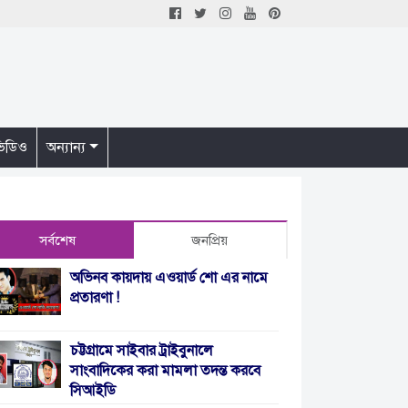
িডিও
অন্যান্য
সর্বশেষ
জনপ্রিয়
অভিনব কায়দায় এওয়ার্ড শো এর নামে
প্রতারণা !
চট্টগ্রামে সাইবার ট্রাইবুনালে
সাংবাদিকের করা মামলা তদন্ত করবে
সিআইডি