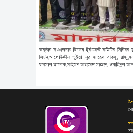
অনুষ্ঠান সঞালনায় ছিলেন টুর্নামেন্ট কমিটির সিনিয়র
লিটন,আলোউদ্দীন ভূইয়া ,নূর জাহেদ বাবলু, রাজু
ফয়সাল,মালেক,সাইমন আহমেদ সাহেদ, ওয়াহিদুল আলম অ
উপ
মো
সম
সা