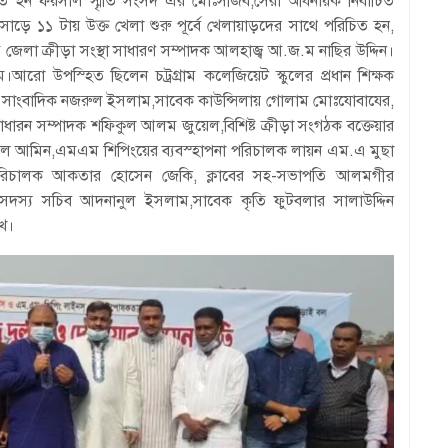
ির্বাচিত হন ফয়সাল স্মৃতি সংসদ এর মোঃসজিব,সেরা অধিনায়ক নির্বাচিত
ড়ে ১১ টায় উক্ত খেলা শুরু পূর্বে খেলায়াড়দের সাথে পরিচিত হন,
াম জেলা ক্রীড়া সংস্থা সাধারণ সম্পাদক আলহাজ্ব আ.জ.ম নাছির উদ্দিন।
।আরো উপস্হিত ছিলেন চট্রগ্রাম কলেজিয়েট স্কুলের প্রধান শিক্ষক
ম্পাদক সাংবাদিক নজরুল ইসলাম,সাবেক কাউন্সিলায় গোলাম মোঃযোবাযের,
ধারন সম্পাদক শফিকুল আলম জুয়েল,বিশিষ্ট ক্রীড়া সংগঠক বক্তেয়ার
রুল আমিন,এমএম শিপিংয়ের ব্যবস্হাপনা পরিচালক লায়ন এম.এ মুছা
 পরিচালক আকতার হোসেন জেকি, ক্লাবের সহ-সভাপতি আলমগীর
,সদস্য সচিব আদনানুল ইসলাম,সাবেক কৃতি ফুটবলার সালাউদ্দিন
ূখ।