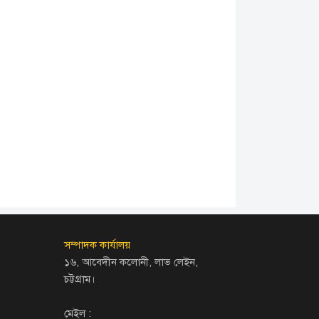
সম্পাদক কার্যালয়
১৬, আবেদীন কলোনী, লাভ লেইন,
চট্টগ্রাম।
মেইল :