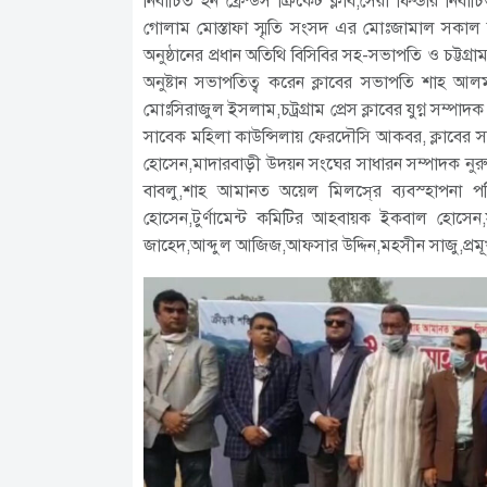
নির্বাচিত হন ফ্রেন্ডস ক্রিকেট ক্লাব,সেরা ফিল্ডার ন
গোলাম মোস্তাফা স্মৃতি সংসদ এর মোঃজামাল সকাল সা
অনুষ্ঠানের প্রধান অতিথি বিসিবির সহ-সভাপতি ও চট্টগ্র
অনুষ্টান সভাপতিত্ব করেন ক্লাবের সভাপতি শাহ আলম
মোঃসিরাজুল ইসলাম,চট্রগ্রাম প্রেস ক্লাবের যুগ্ন স
সাবেক মহিলা কাউন্সিলায় ফেরদৌসি আকবর, ক্লাবের সা
হোসেন,মাদারবাড়ী উদয়ন সংঘের সাধারন সম্পাদক নু
বাবলু,শাহ আমানত অয়েল মিলসে্র ব্যবস্হাপনা
হোসেন,টুর্ণামেন্ট কমিটির আহবায়ক ইকবাল হোসেন
জাহেদ,আব্দুল আজিজ,আফসার উদ্দিন,মহসীন সাজু,প্রম