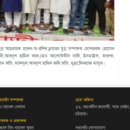
 যুগ্ন আহবায়ক হারুন-অ-রশিদ,ক্লাবের যুগ্ন সম্পাদক মোশররফ হোসেন
,জসি,আবদুল হামিদ নয়ন,মোঃ আলোউদ্দীন সানি, ইসমাইল, ফারুক,
ভি, মাকসুদ,আবদুল হামিদ জনি,অভি, মুন্না,মিনহাজ মাসুম।
দেষ্টা সম্পাদক
হেড অফিস
ঃ খালেদ বেলাল
১৬, আবেদীন কলোনী, লাভ লেইন,
চট্টগ্রাম।
্পাদক ও প্রকাশক
জ্জাদ বিন খালেদ সুমন
সরাসরি যোগাযোগ: