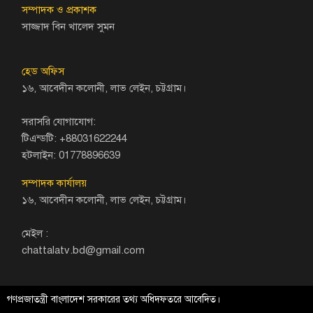
সম্পাদক ও প্রকাশক
সাজ্জাদ বিন খালেদ সুমন
হেড অফিস
১৬, আবেদীন কলোনী, লাভ লেইন, চট্টগ্রাম।
সরাসরি যোগাযোগ:
টিএন্ডটি: +88031622244
হটলাইন: 01778896639
সম্পাদক কার্যালয়
১৬, আবেদীন কলোনী, লাভ লেইন, চট্টগ্রাম।
মেইল :
chattalatv.bd@gmail.com
গণপ্রজাতন্ত্রী বাংলাদেশ সরকারের তথ্য অধিদফতরে আবেদিত।