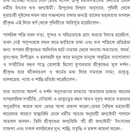
এক শুভেচ্ছা বার্তায় সিটি মেয়র বলেন, হিন্দু ধর্মাবলম্বীদের অন্যতম প্রধান
ধর্মীয় উৎসব শুভ জন্মাষ্টমী। হিন্দুদের বিশ্বাস অনুসারে, পৃথিবী থেকে
দুরাচারী দুষ্টদের দমন আর সজ্জনদের রক্ষার জন্যই তাদের মহাবতার ভগবান
শ্রীকৃষ্ণ এই দিনে স্বর্গ থেকে পৃথিবীতে আবির্ভূত হয়েছিলেন।
পাশবিক শক্তি যখন সত্য, সুন্দর ও পবিত্রতাকে গ্রাস করতে উদ্যত হয়েছিল,
তখন সেই অসুন্দরকে দমন করে জাতিকে রক্ষা এবং শুভ শক্তিকে প্রতিষ্ঠার
জন্য ভগবান শ্রীকৃষ্ণের আবির্ভাব ঘটে।সমাজ থেকে অন্যায়-অত্যাচার, অধর্ম,
কুসংস্কার, নিপীড়ন ও হানাহানি দূর করে মানুষে মানুষে অকৃত্রিম ভালোবাসা
ও সম্প্রীতির বন্ধন গড়ে তোলাই ছিলো যুগাবতার শ্রীকৃষ্ণের মূল দর্শন।
শ্রীকৃষ্ণ তার জীবনাচরণ ও কর্মের মধ্য দিয়ে সমাজে সাম্য, ভ্রাতৃত্ব,
মানবপ্রেম, ন্যায় ও শান্তি প্রতিষ্ঠা করেছিলেন।
তার ত্যাগের আদর্শ ও দর্শন অনুসরণের মাধ্যমে আমাদের হাজার বছরের
সাম্প্রদায়িক সম্প্রীতি, সৌহার্দ্য ও ভ্রাতৃত্বের বন্ধন আরও সুদৃঢ় করতে ভক্তদের
অণুপ্রাণিত করবে বলে মেয়র আশা প্রকাশ করেন।মেয়র বৈশ্বিক মহামারী
করোনার কারণে স্বাস্থ্যবিধি মেনে ধর্মীয় আচার অনুযায়ী জন্মাষ্টমী পালনে
আহবান জানান। তিনি শ্রীকৃষ্ণের জন্মতিথি ‘শ্রী শ্রী জন্মাষ্টমী’ উৎসবের
সাফল্য এবং সকল নাগরিকের সুখ, শান্তি, সমৃদ্ধি ও মঙ্গল কামনা করেন।