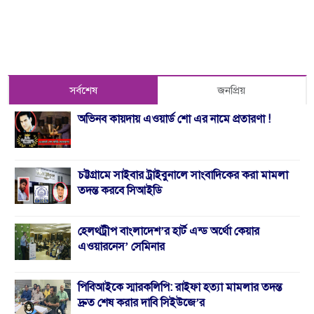
সর্বশেষ
জনপ্রিয়
অভিনব কায়দায় এওয়ার্ড শো এর নামে প্রতারণা !
চট্টগ্রামে সাইবার ট্রাইবুনালে সাংবাদিকের করা মামলা
তদন্ত করবে সিআইডি
হেলথট্রীপ বাংলাদেশ’র হার্ট এন্ড অর্থো কেয়ার
এওয়ারনেস’ সেমিনার
পিবিআইকে স্মারকলিপি: রাইফা হত্যা মামলার তদন্ত
দ্রুত শেষ করার দাবি সিইউজে’র