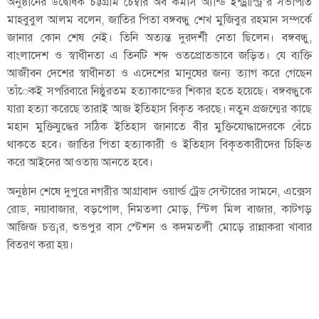
অনুষ্ঠানের উদ্বোধক চট্টগ্রাম চেম্বার অব কমার্স অ্যান্ড ইন্ড্রাস্ট্রি’র সভাপতি
মাহবুবুল আলম বলেন, জাতির পিতা বঙ্গবন্ধু শেখ মুজিবুর রহমান সম্পর্কে
জানার কোন শেষ নেই। তিনি অত্যন্ত দুরদর্শী নেতা ছিলেন। বঙ্গবন্ধু,
বাংলাদেশ ও স্বাধীনতা এ তিনটি শব্দ ওতপ্রোতভাবে জড়িত। যে ব্যক্তি
আজীবন দেশের স্বাধীনতা ও এদেশের মানুষের জন্য ত্যাগ করে গেছেন
তাঁেকই সপরিবারে নিষ্ঠুরতম হত্যাকান্ডের শিকার হতে হয়েছে। বঙ্গবন্ধুকে
যারা হত্যা করেছে তারাই আজ ইতিহাস বিকৃত করছে। নতুন প্রজন্মের কাছে
মহান মুক্তিযুদ্ধের সঠিক ইতিহাস জানাতে বীর মুক্তিযোদ্ধাদেরকে বেঁচে
থাকতে হবে। জাতির পিতা হত্যাকারী ও ইতিহাস বিকৃতকারীদের চিহ্নিত
করে আইনের আওতায় আনতে হবে।
অনুষ্ঠান শেষে দুপুরে নগরীর আগ্রাবাদ ওয়ার্ল্ড ট্রেড সেন্টারের সামনে, এক্সেস
রোড, নয়াবাজার, বড়পোল, নিমতলা মোড়, স্টিল মিল বাজার, কাটগড়
আজিজ চত্ত¡র, শুভপুর বাস স্টেশন ও কদমতলী মোড়ে রান্নাকরা খাবার
বিতরণ করা হয়।