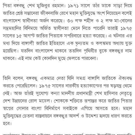
পিতা বঙ্গবন্ধু শেখ মুজিবুর রহমান। ১৯৭১ সালে তাঁর ডাকে সাড়া দিয়ে
জাতির শ্রেষ্ঠ সন্তানেরা জীবনবাজি রেখে মহান মুক্তিযুদ্ধে অংশ নিয়েছেন বলেই
বাংলাদেশ স্বাধীনতা অর্জন করেছে। ৩০ লক্ষ শহীদ ও ২ লক্ষ মা-বোনের
সম্ভ্রমহানির বিনিময়ে অর্জিত স্বাধীনতা মেনে নিতে পারেনি তারাই ১৯৭৫
সালের ১৫ আগস্ট জাতির পিতাকে সপরিবারে হত্যা করেছে। এ ঘটনার এর
মধ্য দিয়ে বাঙ্গালী জাতির ইতিহাসে এক ঘৃন্যতম ও কলঙ্কময় অধ্যায় যুক্ত
হয়েছিল। যতদিন বাংলাদেশ থাকবে ততদিন পৃথিবীর বুকে বঙ্গবন্ধুর নাম
থাকবে। এই নাম কেউ কোনদিন মুছে ফেলতে পারবেনা।
তিনি বলেন, বঙ্গবন্ধু একমাত্র নেতা যিনি সমগ্র বাঙ্গালি জাতিকে ঐক্যবদ্ধ
করতে পেরেছিলেন। ১৯৭৫ সালের নারকীয় হত্যাকান্ডের পর ষড়যন্ত্র থেমে
নেই। আজ তাঁরই সুযোগ্য কন্যা মাননীয় প্রধানমন্ত্রী শেখ হাসিনার নেতৃত্বে
দেশ উন্নয়নের রোল মডেল। শোককে শক্তিতে রূপান্তর করে জাতির পিতার
স্বপ্নের সোনার বাংলা বিনির্মাণে সবাইকে এগিয়ে আসতে হবে। মহান
মুক্তিযুদ্ধের চেতনা বাস্তবায়নে বঙ্গবন্ধুর আদর্শ ও উদ্দেশ্য হৃদয়ে ধারণ করতে
হবে।