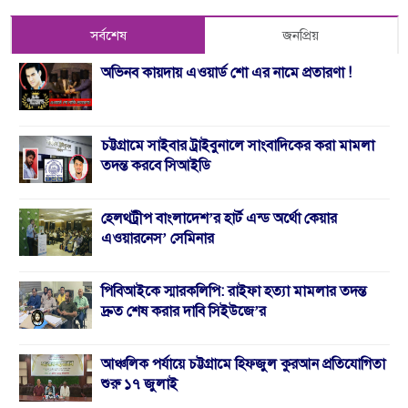
সর্বশেষ
জনপ্রিয়
অভিনব কায়দায় এওয়ার্ড শো এর নামে প্রতারণা !
চট্টগ্রামে সাইবার ট্রাইবুনালে সাংবাদিকের করা মামলা
তদন্ত করবে সিআইডি
হেলথট্রীপ বাংলাদেশ’র হার্ট এন্ড অর্থো কেয়ার
এওয়ারনেস’ সেমিনার
পিবিআইকে স্মারকলিপি: রাইফা হত্যা মামলার তদন্ত
দ্রুত শেষ করার দাবি সিইউজে’র
আঞ্চলিক পর্যায়ে চট্টগ্রামে হিফজুল কুরআন প্রতিযোগিতা
শুরু ১৭ জুলাই