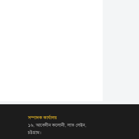
সম্পাদক কার্যালয়
১৬, আবেদীন কলোনী, লাভ লেইন,
চট্টগ্রাম।