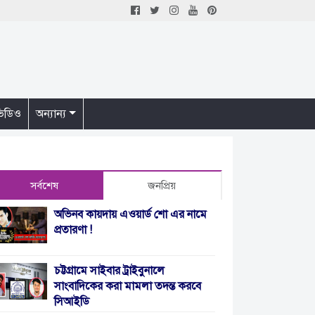
িডিও
অন্যান্য
সর্বশেষ
জনপ্রিয়
অভিনব কায়দায় এওয়ার্ড শো এর নামে
প্রতারণা !
চট্টগ্রামে সাইবার ট্রাইবুনালে
সাংবাদিকের করা মামলা তদন্ত করবে
সিআইডি