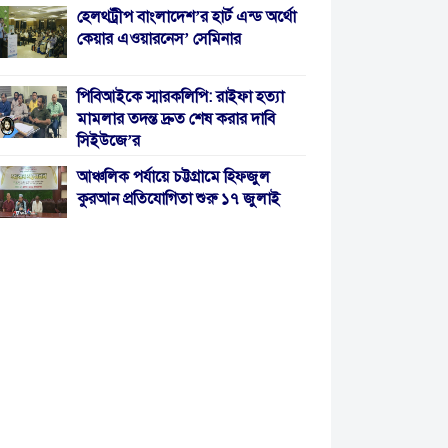
হেলথট্রীপ বাংলাদেশ’র হার্ট এন্ড অর্থো
কেয়ার এওয়ারনেস’ সেমিনার
পিবিআইকে স্মারকলিপি: রাইফা হত্যা
মামলার তদন্ত দ্রুত শেষ করার দাবি
সিইউজে’র
আঞ্চলিক পর্যায়ে চট্টগ্রামে হিফজুল
কুরআন প্রতিযোগিতা শুরু ১৭ জুলাই