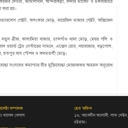
কাজির দেউরী, জামালখান, আন্দরকিল্লা, দিদার মার্কেট ও চকবাজারে
রণ করা হয়।
 ওয়্যারলেস গেইট, অলংকার মোড়, বায়েজিদ মাজার গেইট, অক্সিজেন
ব, নতুন ব্রীজ, কালামিয়া বাজার, চান্দগাঁও থানা মোড়, মেয়র গলি ও
দ ওয়ার্ল্ড ট্রেড সেন্টারের সামনে, এক্সেস রোড, নয়াবাজার, বড়পোল,
র, শুভপুর বাস স্টেশন ও কদমতলী মোড়।
িযোদ্ধা সংসদের কমান্ডার বীর মুক্তিযোদ্ধা মোজাফফর আহমদ অনুরোধ
দেষ্টা সম্পাদক
হেড অফিস
ঃ খালেদ বেলাল
১৬, আবেদীন কলোনী, লাভ লেইন,
চট্টগ্রাম।