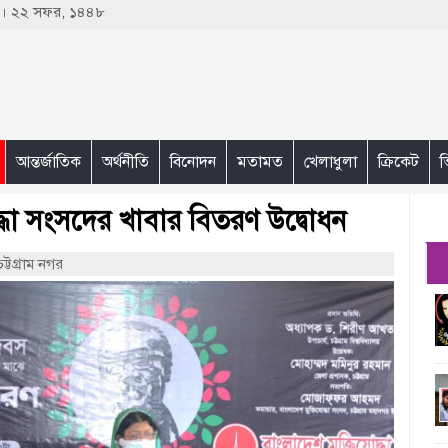
৩ । ২২ সফর, ১৪৪৮
আন্তর্জাতিক
অর্থনীতি
বিনোদন
মতামত
খেলাধুলা
ক্রিকেট
ভ
্ধা সংসদের খাবার বিতরণ উদ্বোধন
ট্টগ্রাম নগর