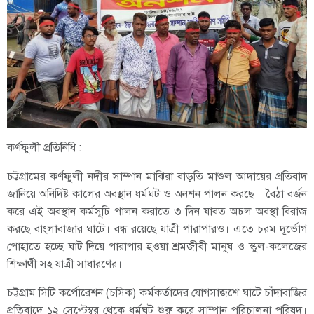
কর্ণফুলী প্রতিনিধি :
চট্টগ্রামের কর্ণফুলী নদীর সাম্পান মাঝিরা বাড়তি মাশুল আদায়ের প্রতিবাদ
জানিয়ে অনিদিষ্ট কালের অবস্থান ধর্মঘট ও অনশন পালন করছে । বৈঠা বর্জন
করে এই অবস্থান কর্মসূচি পালন করাতে ৩ দিন যাবত অচল অবস্থা বিরাজ
করছে বাংলাবাজার ঘাটে। বন্ধ রয়েছে যাত্রী পারাপারও। এতে চরম দূর্ভোগ
পোহাতে হচ্ছে ঘাট দিয়ে পারাপার হওয়া শ্রমজীবী মানুষ ও স্কুল-কলেজের
শিক্ষার্থী সহ যাত্রী সাধারণের।
চট্টগ্রাম সিটি কর্পোরেশন (চসিক) কর্মকর্তাদের যোগসাজশে ঘাটে চাঁদাবাজির
প্রতিবাদে ১২ সেপ্টেম্বর থেকে ধর্মঘট শুরু করে সাম্পান পরিচালনা পরিষদ।