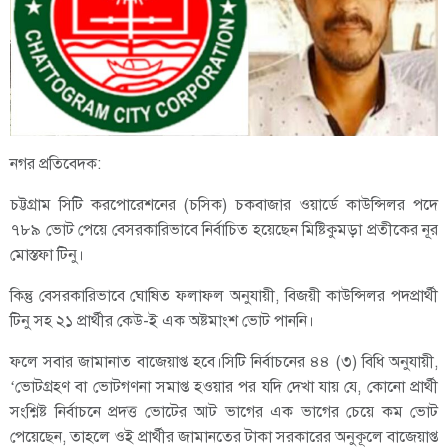
নগর প্রতিবেদক:
চট্টগ্রাম সিটি করপোরেশনের (চসিক) চকবাজার ওয়ার্ডে কাউন্সিলর পদে
৭৮৯ ভোট পেয়ে বেসরকারিভাবে নির্বাচিত হয়েছেন মিষ্টিকুমড়া প্রতীকের নূর
মোস্তফা টিনু।
কিন্তু বেসরকারিভাবে ঘোষিত ফলাফল অনুযায়ী, বিজয়ী কাউন্সিলর পদপ্রার্থী
টিনু সহ ২১ প্রার্থীর কেউ-ই এক অষ্টমাংশ ভোট পাননি।
ফলে সবার জামানাত বাজেয়াপ্ত হবে।সিটি নির্বাচনের ৪৪ (৩) বিধি অনুযায়ী,
‘ভোটগ্রহণ বা ভোটগণনা সমাপ্ত হওয়ার পর যদি দেখা যায় যে, কোনো প্রার্থী
সংশ্নিষ্ট নির্বাচনে প্রদত্ত ভোটের আট ভাগের এক ভাগের চেয়ে কম ভোট
পেয়েছেন, তাহলে ওই প্রার্থীর জামানতের টাকা সরকারের অনুকূলে বাজেয়াপ্ত