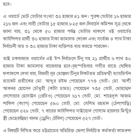
হবে।
এ ওয়ার্ডে মোট ভোটার সংখ্যা ৩২ হাজার ৪১ জন। পুরুষ ভোটার ১৬ হাজার
২১৬ জন এবং নারী ভোটার ১৫ হাজার ৮২৫ জন।নিবার্চন কমিশন সূত্র থেকে
জানা যায়, ৩১ থেকে ৫০ হাজার পর্যন্ত ভোটার থাকলে ওই ওয়ার্ডের
কাউন্সিলর প্রার্থী ৩০ হাজার টাকা জামানত দেবেন এবং সর্বোচ্চ ৪ লাখ টাকা
নির্বাচনী ব্যয় ও ৩০ হাজার টাকা ব্যক্তিগত ব্যয় করতে পারবেন।
তাই চকবাজার ওয়ার্ডের এই উপ নির্বাচনে টিনু সহ ২১ প্রার্থীর ৬ লাখ ৩০
হাজার টাকা জামানাত বাজেয়াপ্ত হবে।বৃহস্পতিবার গভীর রাতে ঘোষিত
ফলাফলে দেখা যায়, বিজয়ী নূর মোস্তফা টিনুর নিকটতম প্রতিদ্বন্দ্বী ব্যাডমিন্টন
র‌্যাকেট প্রতীকের মো. আব্দুর রউফ পেয়েছেন ৭৭৩ ভোট। মো. আলী
আকবর হোসেন চৌধুরী (কাঁটা চামচ) পেয়েছেন ৭৩৫ ভোট, মোহাম্মদ
দেলোয়ার হোসাইন (রেডিও) পেয়েছেন ৬১৭ ভোট, মো. শাহেদুল আজম
শাকিল (ক্যাপ) পেয়েছেন ৫৯০ ভোট, মো. সেলিম রহমান (ঠেলাগাড়ি)
পেয়েছেন ৫২৮ ভোট, ৭ বারের কাউন্সিলর সাইয়্যেদ গোলাম হায়দার মিন্টুর
স্ত্রী মেহেরুন্নিছা খানম (ড্রেসিং টেবিল) পেয়েছেন ৫২৭ ভোট।
এ বিষয়টি নিশ্চিত করে চট্টগ্রামের অতিরিক্ত জেলা নির্বাচিত কর্মকর্তা কামরুল