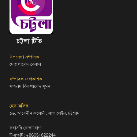
চট্টলা টিভি
উপদেষ্টা সম্পাদক
মোঃ খালেদ বেলাল
সম্পাদক ও প্রকাশক
সাজ্জাদ বিন খালেদ সুমন
হেড অফিস
১৬, আবেদীন কলোনী, লাভ লেইন, চট্টগ্রাম।
সরাসরি যোগাযোগ:
টিএন্ডটি: +88031622244