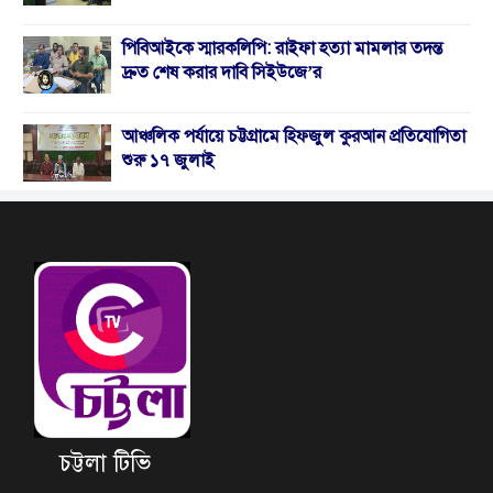
পিবিআইকে স্মারকলিপি: রাইফা হত্যা মামলার তদন্ত
দ্রুত শেষ করার দাবি সিইউজে’র
আঞ্চলিক পর্যায়ে চট্টগ্রামে হিফজুল কুরআন প্রতিযোগিতা
শুরু ১৭ জুলাই
চট্টলা টিভি