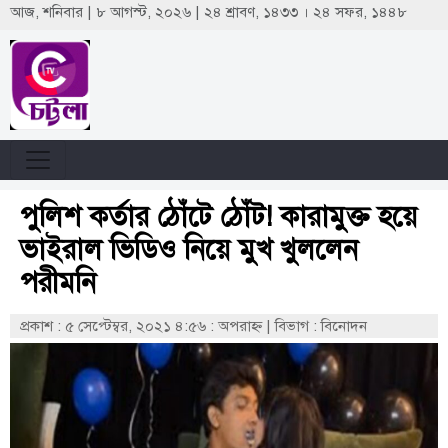
আজ, শনিবার | ৮ আগস্ট, ২০২৬ | ২৪ শ্রাবণ, ১৪৩৩ । ২৪ সফর, ১৪৪৮
পুলিশ কর্তার ঠোঁটে ঠোঁট! কারামুক্ত হয়ে
ভাইরাল ভিডিও নিয়ে মুখ খুললেন
পরীমনি
প্রকাশ : ৫ সেপ্টেম্বর, ২০২১ ৪:৫৬ : অপরাহ্ণ
|
বিভাগ : বিনোদন