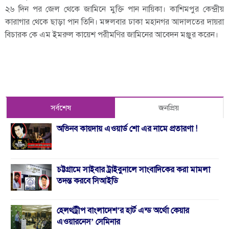
২৬ দিন পর জেল থেকে জামিনে মুক্তি পান নায়িকা। কাশিমপুর কেন্দ্রীয়
কারাগার থেকে ছাড়া পান তিনি। মঙ্গলবার ঢাকা মহানগর আদালতের দায়রা
বিচারক কে এম ইমরুল কায়েশ পরীমণির জামিনের আবেদন মঞ্জুর করেন।
সর্বশেষ
জনপ্রিয়
অভিনব কায়দায় এওয়ার্ড শো এর নামে প্রতারণা !
চট্টগ্রামে সাইবার ট্রাইবুনালে সাংবাদিকের করা মামলা
তদন্ত করবে সিআইডি
হেলথট্রীপ বাংলাদেশ’র হার্ট এন্ড অর্থো কেয়ার
এওয়ারনেস’ সেমিনার