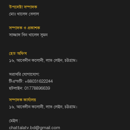
উপদেষ্টা সম্পাদক
মোঃ খালেদ বেলাল
সম্পাদক ও প্রকাশক
সাজ্জাদ বিন খালেদ সুমন
হেড অফিস
১৬, আবেদীন কলোনী, লাভ লেইন, চট্টগ্রাম।
সরাসরি যোগাযোগ:
টিএন্ডটি: +88031622244
হটলাইন: 01778896639
সম্পাদক কার্যালয়
১৬, আবেদীন কলোনী, লাভ লেইন, চট্টগ্রাম।
মেইল :
chattalatv.bd@gmail.com