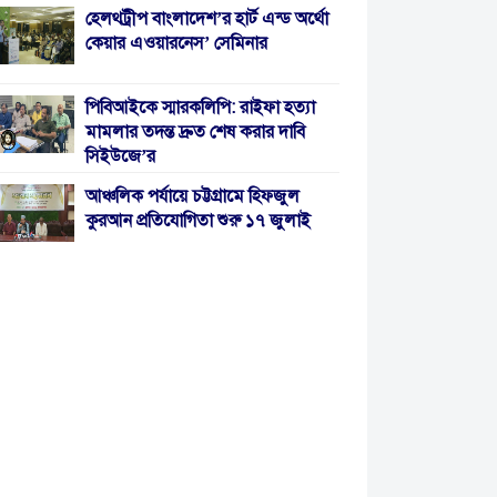
হেলথট্রীপ বাংলাদেশ’র হার্ট এন্ড অর্থো
কেয়ার এওয়ারনেস’ সেমিনার
পিবিআইকে স্মারকলিপি: রাইফা হত্যা
মামলার তদন্ত দ্রুত শেষ করার দাবি
সিইউজে’র
আঞ্চলিক পর্যায়ে চট্টগ্রামে হিফজুল
কুরআন প্রতিযোগিতা শুরু ১৭ জুলাই