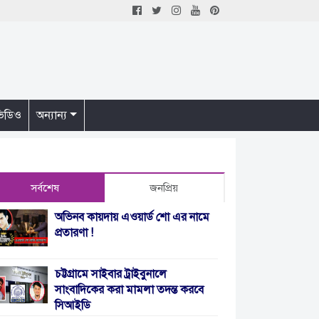
িডিও
অন্যান্য
সর্বশেষ
জনপ্রিয়
অভিনব কায়দায় এওয়ার্ড শো এর নামে
প্রতারণা !
চট্টগ্রামে সাইবার ট্রাইবুনালে
সাংবাদিকের করা মামলা তদন্ত করবে
সিআইডি