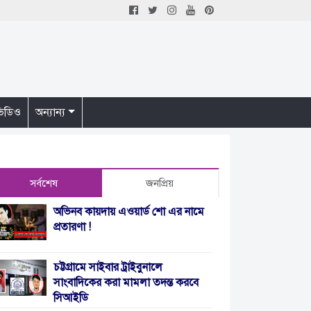
িডিও
অন্যান্য
সর্বশেষ
জনপ্রিয়
অভিনব কায়দায় এওয়ার্ড শো এর নামে
প্রতারণা !
চট্টগ্রামে সাইবার ট্রাইবুনালে
সাংবাদিকের করা মামলা তদন্ত করবে
সিআইডি