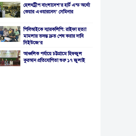
হেলথট্রীপ বাংলাদেশ’র হার্ট এন্ড অর্থো
কেয়ার এওয়ারনেস’ সেমিনার
পিবিআইকে স্মারকলিপি: রাইফা হত্যা
মামলার তদন্ত দ্রুত শেষ করার দাবি
সিইউজে’র
আঞ্চলিক পর্যায়ে চট্টগ্রামে হিফজুল
কুরআন প্রতিযোগিতা শুরু ১৭ জুলাই