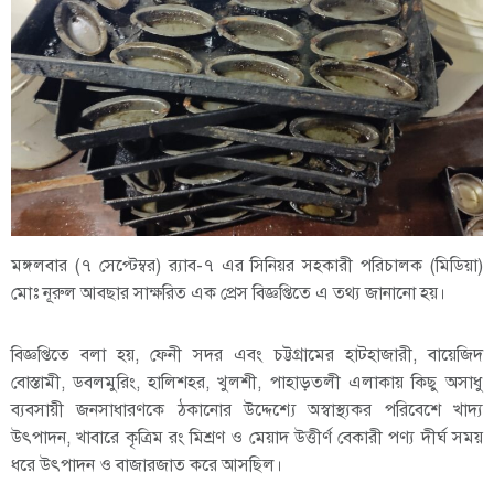
মঙ্গলবার (৭ সেপ্টেম্বর) র‌্যাব-৭ এর সিনিয়র সহকারী পরিচালক (মিডিয়া)
মোঃ নূরুল আবছার সাক্ষরিত এক প্রেস বিজ্ঞপ্তিতে এ তথ্য জানানো হয়।
বিজ্ঞপ্তিতে বলা হয়, ফেনী সদর এবং চট্টগ্রামের হাটহাজারী, বায়েজিদ
বোস্তামী, ডবলমুরিং, হালিশহর, খুলশী, পাহাড়তলী এলাকায় কিছু অসাধু
ব্যবসায়ী জনসাধারণকে ঠকানোর উদ্দেশ্যে অস্বাস্থ্যকর পরিবেশে খাদ্য
উৎপাদন, খাবারে কৃত্রিম রং মিশ্রণ ও মেয়াদ উত্তীর্ণ বেকারী পণ্য দীর্ঘ সময়
ধরে উৎপাদন ও বাজারজাত করে আসছিল।