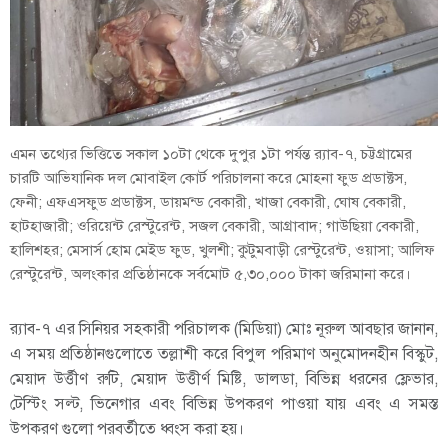
এমন তথ্যের ভিত্তিতে সকাল ১০টা থেকে দুপুর ১টা পর্যন্ত র‌্যাব-৭, চট্টগ্রামের
চারটি আভিযানিক দল মোবাইল কোর্ট পরিচালনা করে মোহনা ফুড প্রডাক্টস,
ফেনী; এফএসফুড প্রডাক্টস, ডায়মন্ড বেকারী, খাজা বেকারী, ঘোষ বেকারী,
হাটহাজারী; ওরিয়েন্ট রেস্টুরেন্ট, সজল বেকারী, আগ্রাবাদ; গাউছিয়া বেকারী,
হালিশহর; মেসার্স হোম মেইড ফুড, খুলশী; কুটুমবাড়ী রেস্টুরেন্ট, ওয়াসা; আলিফ
রেস্টুরেন্ট, অলংকার প্রতিষ্ঠানকে সর্বমোট ৫,৩০,০০০ টাকা জরিমানা করে।
র‌্যাব-৭ এর সিনিয়র সহকারী পরিচালক (মিডিয়া) মোঃ নূরুল আবছার জানান,
এ সময় প্রতিষ্ঠানগুলোতে তল্লাশী করে বিপুল পরিমাণ অনুমোদনহীন বিস্কুট,
মেয়াদ উর্ত্তীণ রুটি, মেয়াদ উত্তীর্ণ মিষ্টি, ডালডা, বিভিন্ন ধরনের ফ্লেভার,
টেস্টিং সল্ট, ভিনেগার এবং বিভিন্ন উপকরণ পাওয়া যায় এবং এ সমস্ত
উপকরণ গুলো পরবর্তীতে ধ্বংস করা হয়।