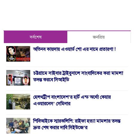
সর্বশেষ
জনপ্রিয়
অভিনব কায়দায় এওয়ার্ড শো এর নামে প্রতারণা !
চট্টগ্রামে সাইবার ট্রাইবুনালে সাংবাদিকের করা মামলা
তদন্ত করবে সিআইডি
হেলথট্রীপ বাংলাদেশ’র হার্ট এন্ড অর্থো কেয়ার
এওয়ারনেস’ সেমিনার
পিবিআইকে স্মারকলিপি: রাইফা হত্যা মামলার তদন্ত
দ্রুত শেষ করার দাবি সিইউজে’র