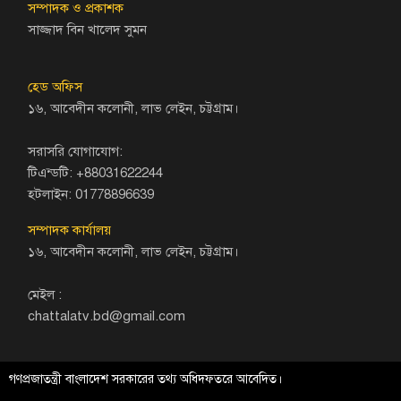
সম্পাদক ও প্রকাশক
সাজ্জাদ বিন খালেদ সুমন
হেড অফিস
১৬, আবেদীন কলোনী, লাভ লেইন, চট্টগ্রাম।
সরাসরি যোগাযোগ:
টিএন্ডটি: +88031622244
হটলাইন: 01778896639
সম্পাদক কার্যালয়
১৬, আবেদীন কলোনী, লাভ লেইন, চট্টগ্রাম।
মেইল :
chattalatv.bd@gmail.com
গণপ্রজাতন্ত্রী বাংলাদেশ সরকারের তথ্য অধিদফতরে আবেদিত।