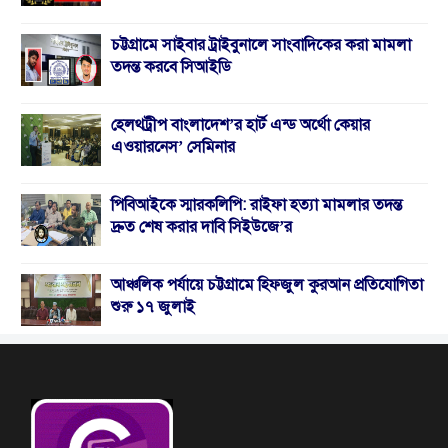
চট্টগ্রামে সাইবার ট্রাইবুনালে সাংবাদিকের করা মামলা
তদন্ত করবে সিআইডি
হেলথট্রীপ বাংলাদেশ’র হার্ট এন্ড অর্থো কেয়ার
এওয়ারনেস’ সেমিনার
পিবিআইকে স্মারকলিপি: রাইফা হত্যা মামলার তদন্ত
দ্রুত শেষ করার দাবি সিইউজে’র
আঞ্চলিক পর্যায়ে চট্টগ্রামে হিফজুল কুরআন প্রতিযোগিতা
শুরু ১৭ জুলাই