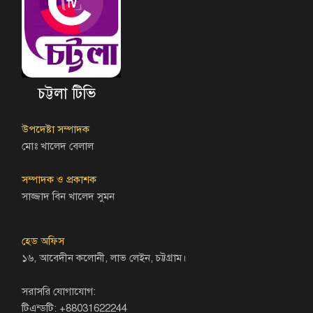
চট্টলা টিভি
উপদেষ্টা সম্পাদক
মোঃ খালেদ বেলাল
সম্পাদক ও প্রকাশক
সাজ্জাদ বিন খালেদ সুমন
হেড অফিস
১৬, আবেদীন কলোনী, লাভ লেইন, চট্টগ্রাম।
সরাসরি যোগাযোগ:
টিএন্ডটি: +88031622244