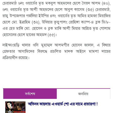
চেরারমাঠ ৬নং ওয়ার্ডের মৃত মকবুল আহমদের ছেলে সৈয়দ আলম (৪০),
৬নং ওয়ার্ডের মৃত আলী আহমদের ছেলে আবুল কাসেম (৩৫) চেরারমাঠ,
রামু উপজেলার গর্জনিয়া ইউপির ৪নং ওয়ার্ডের মৃত আমির হামজা মিয়াজির
ছেলে মো. ইব্রাহিম (৩২), উখিয়ার কুতুপালং রোহিঙ্গা ক্যাম্প-৪ ব্লক ডি/৮-
এর হেড মাঝি মো. হোসেন ও ব্লক মাঝি আলী মিয়ার আশ্রিত মৃত গোলাম
হোসেনের ছেলে ছাবের আহমদ (৫৫)।
নাইক্ষ্যংছড়ি থানার ওসি মুহাম্মদ আলমগীর হোসেন জানান, এ বিষয়ে
গ্রেফতার আসামিদের বিরুদ্ধে প্রচলিত মাদক আইনে মামলা দায়ের
প্রক্রিয়াধীন রয়েছে।
সর্বশেষ
জনপ্রিয়
অভিনব কায়দায় এওয়ার্ড শো এর নামে প্রতারণা !