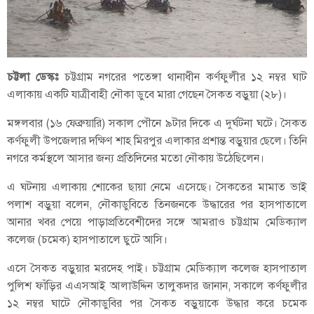
চট্টলা ডেস্কঃ
চট্টগ্রাম নগরের পতেঙ্গা থানাধীন কর্ণফুলীর ১২ নম্বর ঘাট
এলাকায় একটি যাত্রীবাহী নৌকা ডুবে মারা গেছেন সৈকত বড়ুয়া (২৮)।
মঙ্গলবার (১৬ ফেব্রুয়ারি) সকাল পৌনে ৯টার দিকে এ দুর্ঘটনা ঘটে। সৈকত
কর্ণফুলী উপজেলার দক্ষিণ শাহ মিরপুর এলাকার প্রশান্ত বড়ুয়ার ছেলে। তিনি
নগরে কর্মস্থলে আসার জন্য প্রতিদিনের মতো নৌকায় উঠেছিলেন।
এ ঘটনায় এলাকায় শোকের ছায়া নেমে এসেছে। সৈকতের মামাত ভাই
পলাশ বড়ুয়া বলেন, নৌকাডুবিতে তিনজনকে উদ্ধারের পর হাসপাতালে
আনার খবর পেয়ে পাড়াপ্রতিবেশীদের সঙ্গে আমরাও চট্টগ্রাম মেডিক্যাল
কলেজ (চমেক) হাসপাতালে ছুটে আসি।
এসে সৈকত বড়ুয়ার মরদেহ পাই। চট্টগ্রাম মেডিক্যাল কলেজ হাসপাতাল
পুলিশ ফাঁড়ির এএসআই আলাউদ্দিন তালুকদার জানান, সকালে কর্ণফুলীর
১২ নম্বর ঘাটে নৌকাডুবির পর সৈকত বড়ুয়াকে উদ্ধার করে চমেক