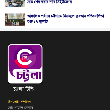
দ্রুত শেষ করার দাবি সিইউজে’র
আঞ্চলিক পর্যায়ে চট্টগ্রামে হিফজুল কুরআন প্রতিযোগিতা
শুরু ১৭ জুলাই
চট্টলা টিভি
উপদেষ্টা সম্পাদক
মোঃ খালেদ বেলাল