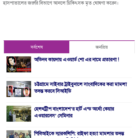
হাসপাতালের জরুরি বিভাগে আনলে চিকিৎসক মৃত ঘোষণা করেন।
সর্বশেষ
জনপ্রিয়
অভিনব কায়দায় এওয়ার্ড শো এর নামে প্রতারণা !
চট্টগ্রামে সাইবার ট্রাইবুনালে সাংবাদিকের করা মামলা
তদন্ত করবে সিআইডি
হেলথট্রীপ বাংলাদেশ’র হার্ট এন্ড অর্থো কেয়ার
এওয়ারনেস’ সেমিনার
পিবিআইকে স্মারকলিপি: রাইফা হত্যা মামলার তদন্ত