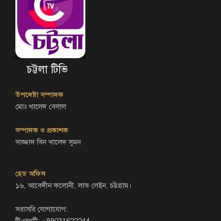
চট্টলা টিভি
উপদেষ্টা সম্পাদক
মোঃ খালেদ বেলাল
সম্পাদক ও প্রকাশক
সাজ্জাদ বিন খালেদ সুমন
হেড অফিস
১৬, আবেদীন কলোনী, লাভ লেইন, চট্টগ্রাম।
সরাসরি যোগাযোগ:
টিএন্ডটি: +88031622244