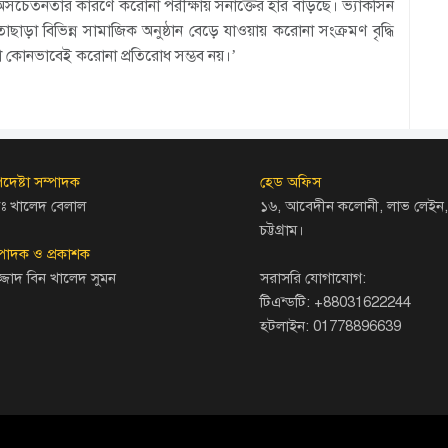
ন,‘অসচেতনতার কারণে করোনা পরীক্ষায় সনাক্তের হার বাড়ছে। ভ্যাকসিন
তাছাড়া বিভিন্ন সামাজিক অনুষ্ঠান বেড়ে যাওয়ায় করোনা সংক্রমণ বৃদ্ধি
ড়া কোনভাবেই করোনা প্রতিরোধ সম্ভব নয়।’
দেষ্টা সম্পাদক
হেড অফিস
ঃ খালেদ বেলাল
১৬, আবেদীন কলোনী, লাভ লেইন,
চট্টগ্রাম।
্পাদক ও প্রকাশক
জ্জাদ বিন খালেদ সুমন
সরাসরি যোগাযোগ:
টিএন্ডটি: +88031622244
হটলাইন: 01778896639