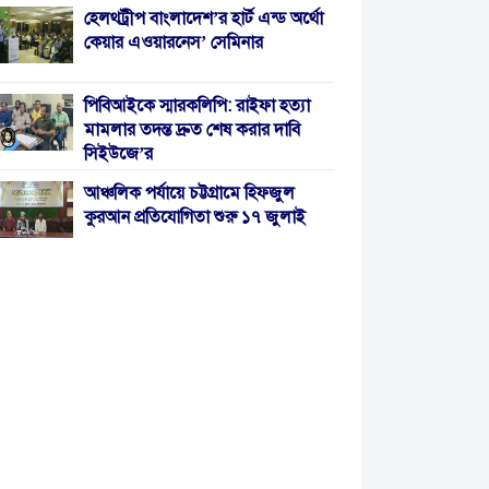
হেলথট্রীপ বাংলাদেশ’র হার্ট এন্ড অর্থো
কেয়ার এওয়ারনেস’ সেমিনার
পিবিআইকে স্মারকলিপি: রাইফা হত্যা
মামলার তদন্ত দ্রুত শেষ করার দাবি
সিইউজে’র
আঞ্চলিক পর্যায়ে চট্টগ্রামে হিফজুল
কুরআন প্রতিযোগিতা শুরু ১৭ জুলাই