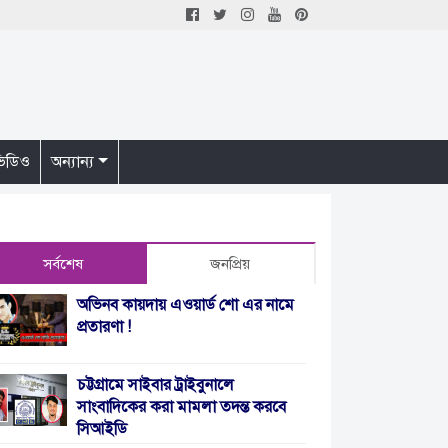
িডিও
অন্যান্য
সর্বশেষ
জনপ্রিয়
অভিনব কায়দায় এওয়ার্ড শো এর নামে
প্রতারণা !
চট্টগ্রামে সাইবার ট্রাইবুনালে
সাংবাদিকের করা মামলা তদন্ত করবে
সিআইডি