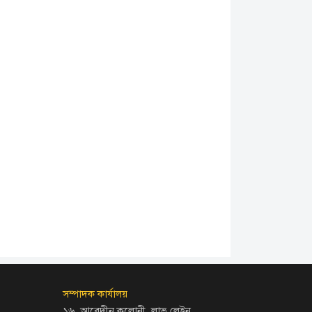
সম্পাদক কার্যালয়
১৬, আবেদীন কলোনী, লাভ লেইন,