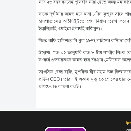
মাত্র ২৬ বছর বয়সেই পৃথিবীর মায়া ছেড়ে অনন্ত মহাক
সড়ক দূর্ঘটনায় আহত হয়ে টানা ৮দিন মৃত্যুর সাথে প
হাসপাতালের আইসিইউতে শেষ নিশ্বাস ত্যাগ করেন 
ইন্নালিল্লাহি ওয়াইন্না ইলায়হি রাজিয়ুন)।
নিহত রাফি হালিশহর বি-ব্লক ১৮নং লাইনের বাসিন্দা স
উল্লেখ্য, গত ০২ জানুয়ারি রাত ৮ টায় নগরীর লিংক 
সংঘর্ষে গুরুতরভাবে আহত হয়ে চট্টগ্রাম মেডিকেল ক
তাওসিফ রেজা রাফি, মুশফিক বীর উত্তম উচ্চ বিদ্যালয়ের প
প্রাক্তন CEO। তার এই অকাল মৃত্যুতে শোকের ছায়া ন
মাগফেরাত কামনা করছি।
উপ
মো