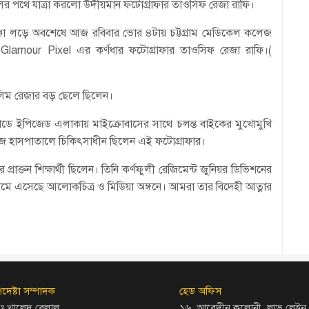
ালের পথে যাত্রা করলো উদীয়মান ফটোগ্রাফার তাওসিফ রেজা রাফি।
াঞ্জা লড়ে অবশেষে আজ রবিবার ভোর ৪টায় চট্টগ্রাম মেডিকেল কলেজ
Glamour Pixel এর কর্ণধার ফটোগ্রাফার তাওসিফ রেজা রাফি।(
েলিম রেজার বড় ছেলে ছিলেন।
রোডে ইপিজেড এলাকায় মাইক্রোবাসের সাথে চলন্ত বাইকের মুখোমুখি
লেজ হাসপাতালে চিকিৎসাধীন ছিলেন এই ফটোগ্রাফার।
্রাক্তন শিক্ষার্থী ছিলেন। তিনি কর্ণফুলী রেজিমেন্ট জুনিয়র ডিভিশনের
েমে এসেছে আলোকচিত্র ও মিডিয়া অঙ্গনে। আমরা তার বিদেহী আত্নার
দেষ্টা সম্পাদক
হেড অফিস
ঃ খালেদ বেলাল
১৬, আবেদীন কলোনী, লাভ লেইন,