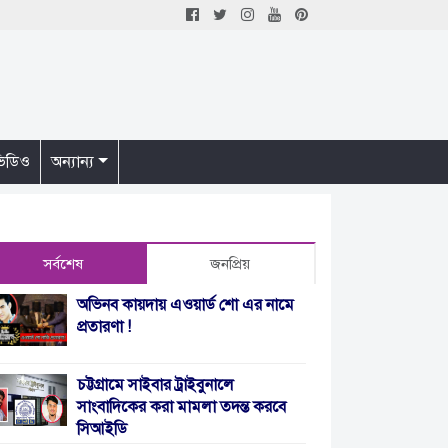
িডিও
অন্যান্য
সর্বশেষ
জনপ্রিয়
অভিনব কায়দায় এওয়ার্ড শো এর নামে
প্রতারণা !
চট্টগ্রামে সাইবার ট্রাইবুনালে
সাংবাদিকের করা মামলা তদন্ত করবে
সিআইডি