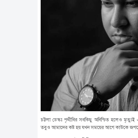
চট্টলা ডেস্কঃ পৃথীবির সবকিছু অনিশ্চিত হলেও মৃত্যুই এ
তবুও আমাদের কষ্ট হয় যখন সময়ের আগে কাউকে জগতে