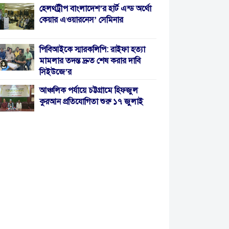
হেলথট্রীপ বাংলাদেশ’র হার্ট এন্ড অর্থো
কেয়ার এওয়ারনেস’ সেমিনার
পিবিআইকে স্মারকলিপি: রাইফা হত্যা
মামলার তদন্ত দ্রুত শেষ করার দাবি
সিইউজে’র
আঞ্চলিক পর্যায়ে চট্টগ্রামে হিফজুল
কুরআন প্রতিযোগিতা শুরু ১৭ জুলাই