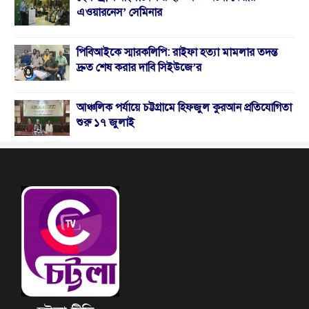
এওয়ারনেস’ সেমিনার
পিবিআইকে স্মারকলিপি: রাইফা হত্যা মামলার তদন্ত
দ্রুত শেষ করার দাবি সিইউজে’র
আঞ্চলিক পর্যায়ে চট্টগ্রামে হিফজুল কুরআন প্রতিযোগিতা
শুরু ১৭ জুলাই