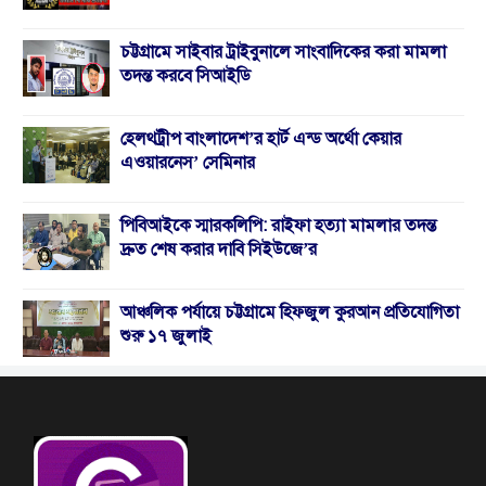
চট্টগ্রামে সাইবার ট্রাইবুনালে সাংবাদিকের করা মামলা
তদন্ত করবে সিআইডি
হেলথট্রীপ বাংলাদেশ’র হার্ট এন্ড অর্থো কেয়ার
এওয়ারনেস’ সেমিনার
পিবিআইকে স্মারকলিপি: রাইফা হত্যা মামলার তদন্ত
দ্রুত শেষ করার দাবি সিইউজে’র
আঞ্চলিক পর্যায়ে চট্টগ্রামে হিফজুল কুরআন প্রতিযোগিতা
শুরু ১৭ জুলাই