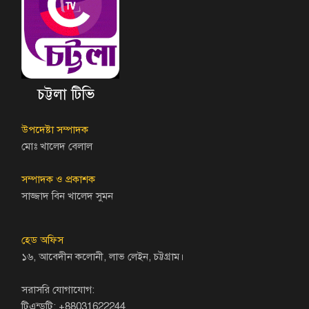
চট্টলা টিভি
উপদেষ্টা সম্পাদক
মোঃ খালেদ বেলাল
সম্পাদক ও প্রকাশক
সাজ্জাদ বিন খালেদ সুমন
হেড অফিস
১৬, আবেদীন কলোনী, লাভ লেইন, চট্টগ্রাম।
সরাসরি যোগাযোগ:
টিএন্ডটি: +88031622244