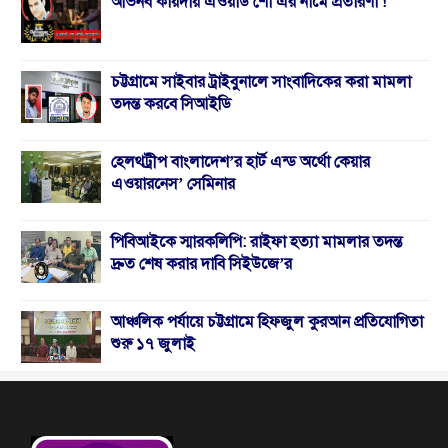
অভিনব কায়দায় এওয়ার্ড শো এর নামে প্রতারণা !
চট্টগ্রামে সাইবার ট্রাইবুনালে সাংবাদিকের করা মামলা
তদন্ত করবে সিআইডি
হেলথট্রীপ বাংলাদেশ’র হার্ট এন্ড অর্থো কেয়ার
এওয়ারনেস’ সেমিনার
পিবিআইকে স্মারকলিপি: রাইফা হত্যা মামলার তদন্ত
দ্রুত শেষ করার দাবি সিইউজে’র
আঞ্চলিক পর্যায়ে চট্টগ্রামে হিফজুল কুরআন প্রতিযোগিতা
শুরু ১৭ জুলাই