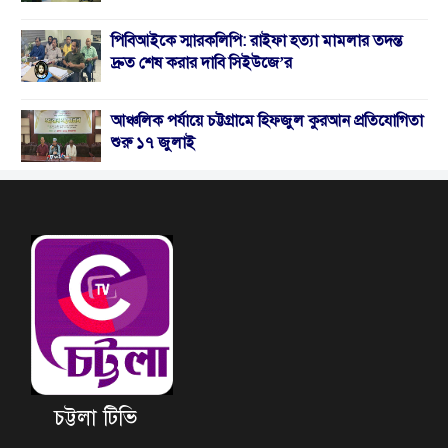
পিবিআইকে স্মারকলিপি: রাইফা হত্যা মামলার তদন্ত
দ্রুত শেষ করার দাবি সিইউজে’র
আঞ্চলিক পর্যায়ে চট্টগ্রামে হিফজুল কুরআন প্রতিযোগিতা
শুরু ১৭ জুলাই
চট্টলা টিভি