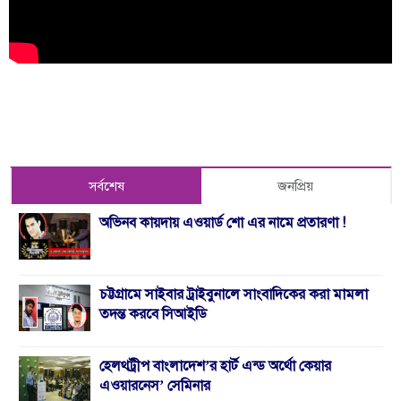
সর্বশেষ
জনপ্রিয়
অভিনব কায়দায় এওয়ার্ড শো এর নামে প্রতারণা !
চট্টগ্রামে সাইবার ট্রাইবুনালে সাংবাদিকের করা মামলা
তদন্ত করবে সিআইডি
হেলথট্রীপ বাংলাদেশ’র হার্ট এন্ড অর্থো কেয়ার
এওয়ারনেস’ সেমিনার