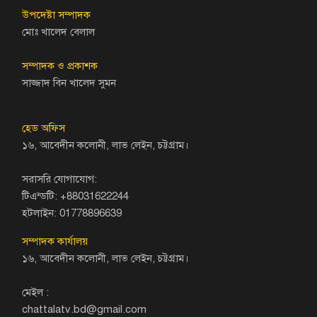
উপদেষ্টা সম্পাদক
মোঃ খালেদ বেলাল
সম্পাদক ও প্রকাশক
সাজ্জাদ বিন খালেদ সুমন
হেড অফিস
১৬, আবেদীন কলোনী, লাভ লেইন, চট্টগ্রাম।
সরাসরি যোগাযোগ:
টিএন্ডটি: +88031622244
হটলাইন: 01778896639
সম্পাদক কার্যালয়
১৬, আবেদীন কলোনী, লাভ লেইন, চট্টগ্রাম।
মেইল :
chattalatv.bd@gmail.com