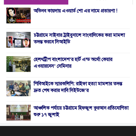
অভিনব কায়দায় এওয়ার্ড শো এর নামে প্রতারণা !
চট্টগ্রামে সাইবার ট্রাইবুনালে সাংবাদিকের করা মামলা
তদন্ত করবে সিআইডি
হেলথট্রীপ বাংলাদেশ’র হার্ট এন্ড অর্থো কেয়ার
এওয়ারনেস’ সেমিনার
পিবিআইকে স্মারকলিপি: রাইফা হত্যা মামলার তদন্ত
দ্রুত শেষ করার দাবি সিইউজে’র
আঞ্চলিক পর্যায়ে চট্টগ্রামে হিফজুল কুরআন প্রতিযোগিতা
শুরু ১৭ জুলাই