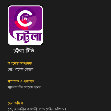
চট্টলা টিভি
উপদেষ্টা সম্পাদক
মোঃ খালেদ বেলাল
সম্পাদক ও প্রকাশক
সাজ্জাদ বিন খালেদ সুমন
হেড অফিস
১৬, আবেদীন কলোনী, লাভ লেইন, চট্টগ্রাম।