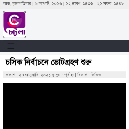
আজ, বৃহস্পতিবার | ৬ আগস্ট, ২০২৬ | ২২ শ্রাবণ, ১৪৩৩ । ২২ সফর, ১৪৪৮
চসিক নির্বাচনে ভোটগ্রহণ শুরু
প্রকাশ : ২৭ জানুয়ারি, ২০২১ ৫:৫৪ : পূর্বাহ্ণ
|
বিভাগ : ভিডিও