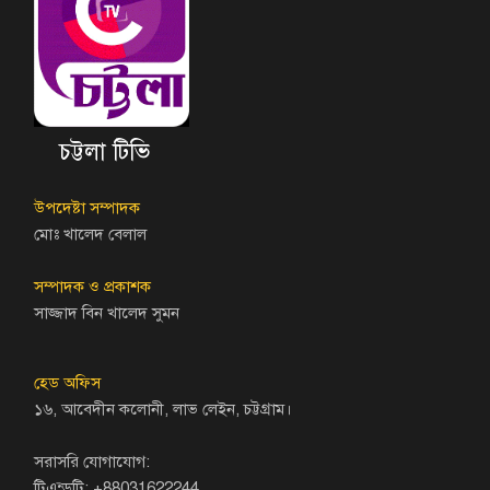
চট্টলা টিভি
উপদেষ্টা সম্পাদক
মোঃ খালেদ বেলাল
সম্পাদক ও প্রকাশক
সাজ্জাদ বিন খালেদ সুমন
হেড অফিস
১৬, আবেদীন কলোনী, লাভ লেইন, চট্টগ্রাম।
সরাসরি যোগাযোগ:
টিএন্ডটি: +88031622244