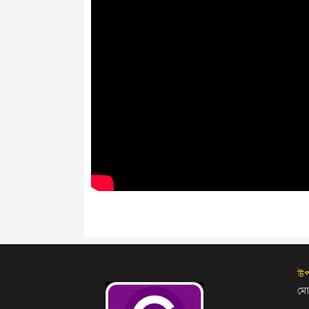
উপ
মো