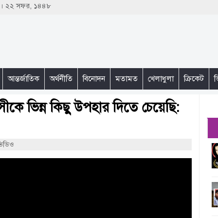
৩ । ২২ সফর, ১৪৪৮
আন্তর্জাতিক
অর্থনীতি
বিনোদন
মতামত
খেলাধুলা
ক্রিকেট
ভ
সীকে ভিন্ন কিছু উপহার দিতে চেয়েছি:
ভিডিও