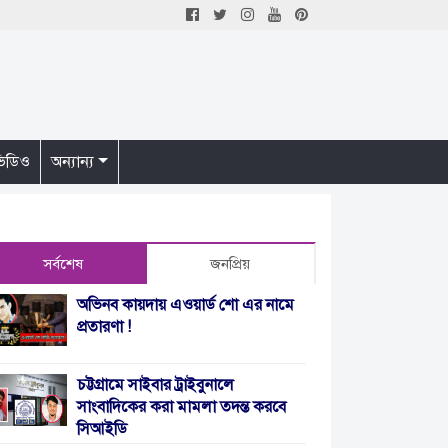
িডিও
অন্যান্য
সর্বশেষ
জনপ্রিয়
অভিনব কায়দায় এওয়ার্ড শো এর নামে
প্রতারণা !
চট্টগ্রামে সাইবার ট্রাইবুনালে
সাংবাদিকের করা মামলা তদন্ত করবে
সিআইডি