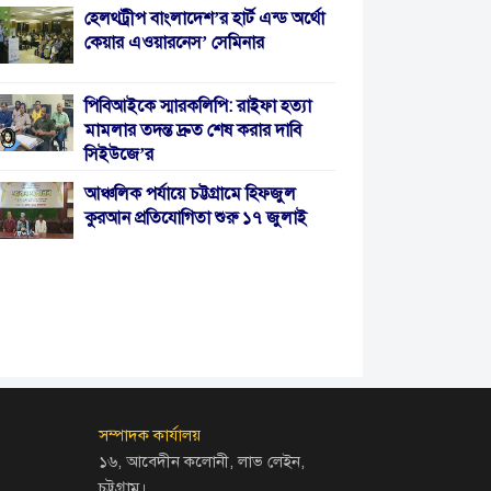
হেলথট্রীপ বাংলাদেশ’র হার্ট এন্ড অর্থো
কেয়ার এওয়ারনেস’ সেমিনার
পিবিআইকে স্মারকলিপি: রাইফা হত্যা
মামলার তদন্ত দ্রুত শেষ করার দাবি
সিইউজে’র
আঞ্চলিক পর্যায়ে চট্টগ্রামে হিফজুল
কুরআন প্রতিযোগিতা শুরু ১৭ জুলাই
সম্পাদক কার্যালয়
১৬, আবেদীন কলোনী, লাভ লেইন,
চট্টগ্রাম।