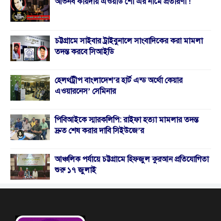
অভিনব কায়দায় এওয়ার্ড শো এর নামে প্রতারণা !
চট্টগ্রামে সাইবার ট্রাইবুনালে সাংবাদিকের করা মামলা
তদন্ত করবে সিআইডি
হেলথট্রীপ বাংলাদেশ’র হার্ট এন্ড অর্থো কেয়ার
এওয়ারনেস’ সেমিনার
পিবিআইকে স্মারকলিপি: রাইফা হত্যা মামলার তদন্ত
দ্রুত শেষ করার দাবি সিইউজে’র
আঞ্চলিক পর্যায়ে চট্টগ্রামে হিফজুল কুরআন প্রতিযোগিতা
শুরু ১৭ জুলাই