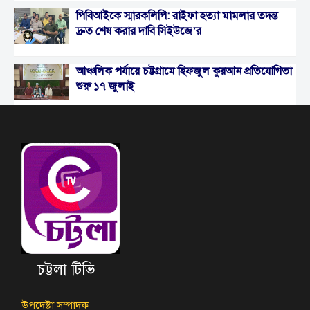
পিবিআইকে স্মারকলিপি: রাইফা হত্যা মামলার তদন্ত
দ্রুত শেষ করার দাবি সিইউজে’র
আঞ্চলিক পর্যায়ে চট্টগ্রামে হিফজুল কুরআন প্রতিযোগিতা
শুরু ১৭ জুলাই
চট্টলা টিভি
উপদেষ্টা সম্পাদক