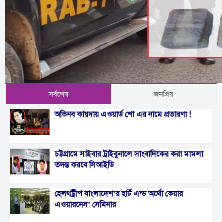
সর্বশেষ
জনপ্রিয়
অভিনব কায়দায় এওয়ার্ড শো এর নামে প্রতারণা !
চট্টগ্রামে সাইবার ট্রাইবুনালে সাংবাদিকের করা মামলা
তদন্ত করবে সিআইডি
হেলথট্রীপ বাংলাদেশ’র হার্ট এন্ড অর্থো কেয়ার
এওয়ারনেস’ সেমিনার