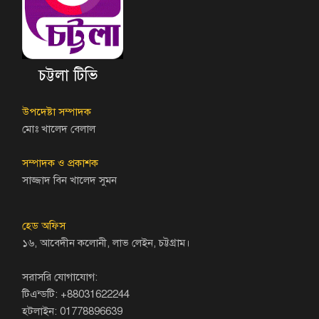
চট্টলা টিভি
উপদেষ্টা সম্পাদক
মোঃ খালেদ বেলাল
সম্পাদক ও প্রকাশক
সাজ্জাদ বিন খালেদ সুমন
হেড অফিস
১৬, আবেদীন কলোনী, লাভ লেইন, চট্টগ্রাম।
সরাসরি যোগাযোগ:
টিএন্ডটি: +88031622244
হটলাইন: 01778896639