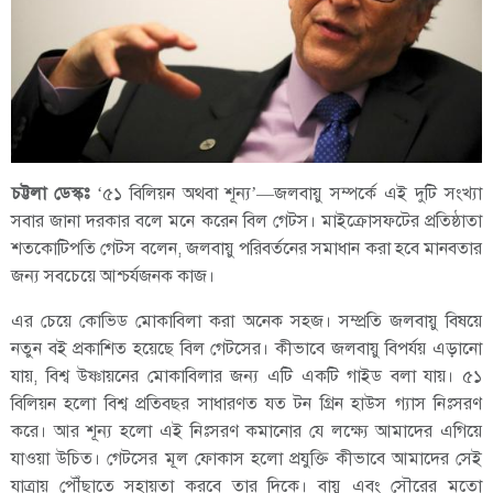
চট্টলা ডেস্কঃ
‘৫১ বিলিয়ন অথবা শূন্য’—জলবায়ু সম্পর্কে এই দুটি সংখ্যা
সবার জানা দরকার বলে মনে করেন বিল গেটস। মাইক্রোসফটের প্রতিষ্ঠাতা
শতকোটিপতি গেটস বলেন, জলবায়ু পরিবর্তনের সমাধান করা হবে মানবতার
জন্য সবচেয়ে আশ্চর্যজনক কাজ।
এর চেয়ে কোভিড মোকাবিলা করা অনেক সহজ। সম্প্রতি জলবায়ু বিষয়ে
নতুন বই প্রকাশিত হয়েছে বিল গেটসের। কীভাবে জলবায়ু বিপর্যয় এড়ানো
যায়, বিশ্ব উষ্ণায়নের মোকাবিলার জন্য এটি একটি গাইড বলা যায়। ৫১
বিলিয়ন হলো বিশ্ব প্রতিবছর সাধারণত যত টন গ্রিন হাউস গ্যাস নিঃসরণ
করে। আর শূন্য হলো এই নিঃসরণ কমানোর যে লক্ষ্যে আমাদের এগিয়ে
যাওয়া উচিত। গেটসের মূল ফোকাস হলো প্রযুক্তি কীভাবে আমাদের সেই
যাত্রায় পৌঁছাতে সহায়তা করবে তার দিকে। বায়ু এবং সৌরের মতো