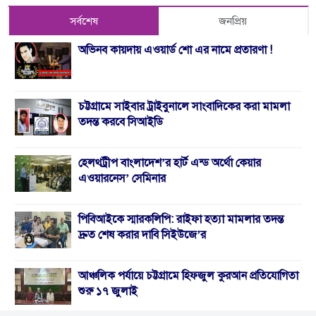
সর্বশেষ
জনপ্রিয়
অভিনব কায়দায় এওয়ার্ড শো এর নামে প্রতারণা !
চট্টগ্রামে সাইবার ট্রাইবুনালে সাংবাদিকের করা মামলা
তদন্ত করবে সিআইডি
হেলথট্রীপ বাংলাদেশ’র হার্ট এন্ড অর্থো কেয়ার
এওয়ারনেস’ সেমিনার
পিবিআইকে স্মারকলিপি: রাইফা হত্যা মামলার তদন্ত
দ্রুত শেষ করার দাবি সিইউজে’র
আঞ্চলিক পর্যায়ে চট্টগ্রামে হিফজুল কুরআন প্রতিযোগিতা
শুরু ১৭ জুলাই