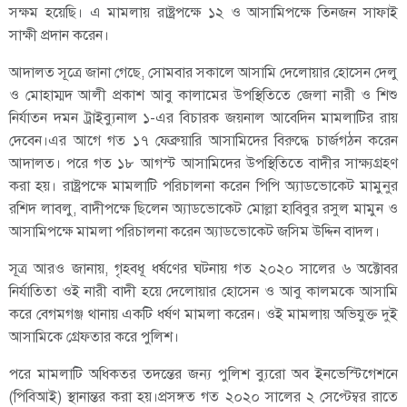
সক্ষম হয়েছি। এ মামলায় রাষ্ট্রপক্ষে ১২ ও আসামিপক্ষে তিনজন সাফাই
সাক্ষী প্রদান করেন।
আদালত সূত্রে জানা গেছে, সোমবার সকালে আসামি দেলোয়ার হোসেন দেলু
ও মোহাম্মদ আলী প্রকাশ আবু কালামের উপস্থিতিতে জেলা নারী ও শিশু
নির্যাতন দমন ট্রাইব্যুনাল ১-এর বিচারক জয়নাল আবেদিন মামলাটির রায়
দেবেন।এর আগে গত ১৭ ফেব্রুয়ারি আসামিদের বিরুদ্ধে চার্জগঠন করেন
আদালত। পরে গত ১৮ আগস্ট আসামিদের উপস্থিতিতে বাদীর সাক্ষ্যগ্রহণ
করা হয়। রাষ্ট্রপক্ষে মামলাটি পরিচালনা করেন পিপি অ্যাডভোকেট মামুনুর
রশিদ লাবলু, বাদীপক্ষে ছিলেন অ্যাডভোকেট মোল্লা হাবিবুর রসুল মামুন ও
আসামিপক্ষে মামলা পরিচালনা করেন অ্যাডভোকেট জসিম উদ্দিন বাদল।
সূত্র আরও জানায়, গৃহবধূ ধর্ষণের ঘটনায় গত ২০২০ সালের ৬ অক্টোবর
নির্যাতিতা ওই নারী বাদী হয়ে দেলোয়ার হোসেন ও আবু কালমকে আসামি
করে বেগমগঞ্জ থানায় একটি ধর্ষণ মামলা করেন। ওই মামলায় অভিযুক্ত দুই
আসামিকে গ্রেফতার করে পুলিশ।
পরে মামলাটি অধিকতর তদন্তের জন্য পুলিশ ব্যুরো অব ইনভেস্টিগেশনে
(পিবিআই) স্থানান্তর করা হয়।প্রসঙ্গত গত ২০২০ সালের ২ সেপ্টেম্বর রাতে