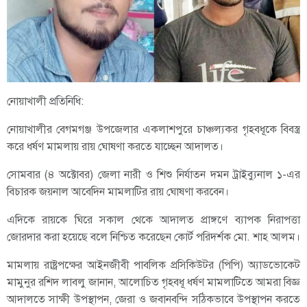
নোয়াখালী প্রতিনিধি:
নোয়াখালীর বেগমগঞ্জ উপজেলার একলাশপুরে চাঞ্চল্যকর গৃহবধূকে বিবস্ত্র
করে ধর্ষণ মামলায় রায় ঘোষণা করতে যাচ্ছেন আদালত।
সোমবার (৪ অক্টোবর) জেলা নারী ও শিশু নির্যাতন দমন ট্রাইব্যুনাল ১-এর
বিচারক জয়নাল আবেদিন মামলাটির রায় ঘোষণা করবেন।
এদিকে রায়কে ঘিরে সকাল থেকে আদালত প্রাঙ্গণে ব্যাপক নিরাপত্তা
জোরদার করা হয়েছে বলে নিশ্চিত করেছেন কোর্ট পরিদর্শক মো. শাহ আলম।
মামলায় রাষ্ট্রপক্ষের আইনজীবী পাবলিক প্রসিকিউটর (পিপি) অ্যাডভোকেট
মামুনুর রশিদ লাবলু জানান, আলোচিত গৃহবধূ ধর্ষণ মামলাটিতে আমরা বিজ্ঞ
আদালতে সাক্ষী উপস্থাপন, জেরা ও জবানবন্দি সঠিকভাবে উপস্থাপন করতে