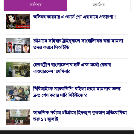
সর্বশেষ
জনপ্রিয়
অভিনব কায়দায় এওয়ার্ড শো এর নামে প্রতারণা !
চট্টগ্রামে সাইবার ট্রাইবুনালে সাংবাদিকের করা মামলা
তদন্ত করবে সিআইডি
হেলথট্রীপ বাংলাদেশ’র হার্ট এন্ড অর্থো কেয়ার
এওয়ারনেস’ সেমিনার
পিবিআইকে স্মারকলিপি: রাইফা হত্যা মামলার তদন্ত
দ্রুত শেষ করার দাবি সিইউজে’র
আঞ্চলিক পর্যায়ে চট্টগ্রামে হিফজুল কুরআন প্রতিযোগিতা
শুরু ১৭ জুলাই