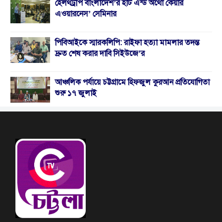
হেলথট্রীপ বাংলাদেশ’র হার্ট এন্ড অর্থো কেয়ার
এওয়ারনেস’ সেমিনার
পিবিআইকে স্মারকলিপি: রাইফা হত্যা মামলার তদন্ত
দ্রুত শেষ করার দাবি সিইউজে’র
আঞ্চলিক পর্যায়ে চট্টগ্রামে হিফজুল কুরআন প্রতিযোগিতা
শুরু ১৭ জুলাই