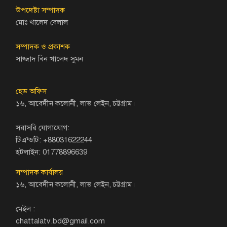
উপদেষ্টা সম্পাদক
মোঃ খালেদ বেলাল
সম্পাদক ও প্রকাশক
সাজ্জাদ বিন খালেদ সুমন
হেড অফিস
১৬, আবেদীন কলোনী, লাভ লেইন, চট্টগ্রাম।
সরাসরি যোগাযোগ:
টিএন্ডটি: +88031622244
হটলাইন: 01778896639
সম্পাদক কার্যালয়
১৬, আবেদীন কলোনী, লাভ লেইন, চট্টগ্রাম।
মেইল :
chattalatv.bd@gmail.com