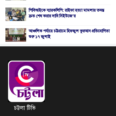
পিবিআইকে স্মারকলিপি: রাইফা হত্যা মামলার তদন্ত
দ্রুত শেষ করার দাবি সিইউজে’র
আঞ্চলিক পর্যায়ে চট্টগ্রামে হিফজুল কুরআন প্রতিযোগিতা
শুরু ১৭ জুলাই
চট্টলা টিভি