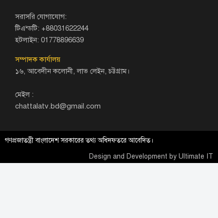
সরাসরি যোগাযোগ:
টিএন্ডটি: +88031622244
হটলাইন: 01778896639
সম্পাদক কার্যালয়
১৬, আবেদীন কলোনী, লাভ লেইন, চট্টগ্রাম।
মেইল :
chattalatv.bd@gmail.com
গণপ্রজাতন্ত্রী বাংলাদেশ সরকারের তথ্য অধিদফতরে আবেদিত।
Design and Development by
Ultimate IT