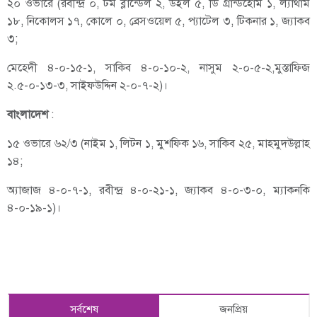
২০ ওভারে (রবীন্দ্র ০, টম ব্লান্ডেল ২, উইল ৫, ডি গ্রান্ডহোম ১, ল্যাথাম
১৮, নিকোলস ১৭, কোলে ০, ব্রেসওয়েল ৫, প্যাটেল ৩, টিকনার ১, জ্যাকব
৩;
মেহেদী ৪-০-১৫-১, সাকিব ৪-০-১০-২, নাসুম ২-০-৫-২,মুস্তাফিজ
২.৫-০-১৩-৩, সাইফউদ্দিন ২-০-৭-২)।
বাংলাদেশ
:
১৫ ওভারে ৬২/৩ (নাইম ১, লিটন ১, মুশফিক ১৬, সাকিব ২৫, মাহমুদউল্লাহ
১৪;
অ্যাজাজ ৪-০-৭-১, রবীন্দ্র ৪-০-২১-১, জ্যাকব ৪-০-৩-০, ম্যাকনকি
৪-০-১৯-১)।
সর্বশেষ
জনপ্রিয়