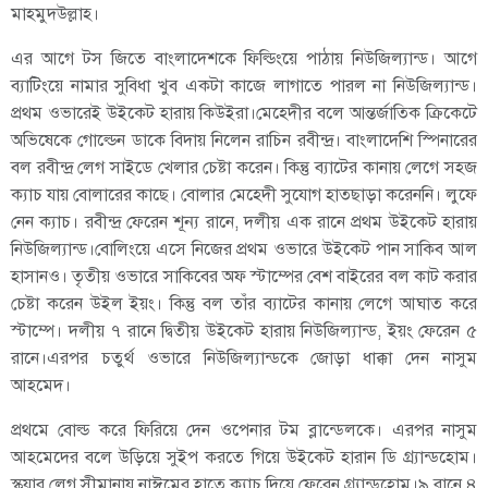
মাহমুদউল্লাহ।
এর আগে টস জিতে বাংলাদেশকে ফিল্ডিংয়ে পাঠায় নিউজিল্যান্ড। আগে
ব্যাটিংয়ে নামার সুবিধা খুব একটা কাজে লাগাতে পারল না নিউজিল্যান্ড।
প্রথম ওভারেই উইকেট হারায় কিউইরা।মেহেদীর বলে আন্তর্জাতিক ক্রিকেটে
অভিষেকে গোল্ডেন ডাকে বিদায় নিলেন রাচিন রবীন্দ্র। বাংলাদেশি স্পিনারের
বল রবীন্দ্র লেগ সাইডে খেলার চেষ্টা করেন। কিন্তু ব্যাটের কানায় লেগে সহজ
ক্যাচ যায় বোলারের কাছে। বোলার মেহেদী সুযোগ হাতছাড়া করেননি। লুফে
নেন ক্যাচ। রবীন্দ্র ফেরেন শূন্য রানে, দলীয় এক রানে প্রথম উইকেট হারায়
নিউজিল্যান্ড।বোলিংয়ে এসে নিজের প্রথম ওভারে উইকেট পান সাকিব আল
হাসানও। তৃতীয় ওভারে সাকিবের অফ স্টাম্পের বেশ বাইরের বল কাট করার
চেষ্টা করেন উইল ইয়ং। কিন্তু বল তাঁর ব্যাটের কানায় লেগে আঘাত করে
স্টাম্পে। দলীয় ৭ রানে দ্বিতীয় উইকেট হারায় নিউজিল্যান্ড, ইয়ং ফেরেন ৫
রানে।এরপর চতুর্থ ওভারে নিউজিল্যান্ডকে জোড়া ধাক্কা দেন নাসুম
আহমেদ।
প্রথমে বোল্ড করে ফিরিয়ে দেন ওপেনার টম ব্লান্ডেলকে। এরপর নাসুম
আহমেদের বলে উড়িয়ে সুইপ করতে গিয়ে উইকেট হারান ডি গ্র্যান্ডহোম।
স্কয়ার লেগ সীমানায় নাঈমের হাতে ক্যাচ দিয়ে ফেরেন গ্র্যান্ডহোম।৯ রানে ৪