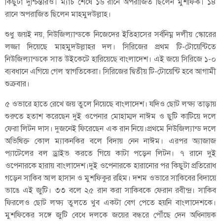
কিছুটা দুশ্চিন্তারও। ম্যাচ শেষে ১৬ রানে অপরাজিত ছিলেন মুশফিক। ১৪
রানে অপরাজিত ছিলেন মাহমুদউল্লাহ।
শুধু জয়ই নয়, নিউজিল্যান্ডকে নিজেদের ইতিহাসের সর্বনিম্ন দলীয় স্কোরের
লজ্জা দিয়েছে মাহমুদউল্লাহর দল। সিরিজের প্রথম টি-টোয়েন্টিতে
নিউজিল্যান্ডকে সাত উইকেটে হারিয়েছে বাংলাদেশ। এই জয়ে সিরিজে ১-০
ব্যবধানে এগিয়ে গেল স্বাগতিকেরা। সিরিজের দ্বিতীয় টি-টোয়েন্টি হবে আগামী
শুক্রবার।
৫ ওভারে হাতে রেখে জয় তুলে নিয়েছে বাংলাদেশ। যদিও ছোট লক্ষ্য তাড়ায়
শুরুতে হতাশ করেছেন দুই ওপেনার মোহাম্মদ নাঈম ও ছুটি কাটিয়ে দলে
ফেরা লিটন দাস। দুজনেই ফিরেছেন এক রান নিয়ে।প্রথমে নিউজিল্যান্ড দলে
অভিষিক্ত কোল ম্যাকনকির বলে বিদায় নেন নাঈম। এরপর অ্যাজাজ
প্যাটেলের বল ড্রাইভ করতে গিয়ে কাটা পড়েন লিটন। ৭ রানে দুই
ওপেনারকে হারায় বাংলাদেশ।দুই ওপেনারকে হারানোর পর কিছুটা প্রতিরোধ
গড়েন সাকিব আল হাসান ও মুশফিকুর রহিম। দশম ওভারে সাকিবের বিদায়ে
ভাঙে এই জুটি। ৩৩ বলে ২৫ রান করা সাকিবকে ফেরান রবীন্দ্র। সাকিব
ফিরলেও ছোট লক্ষ্য তুলতে খুব একটা বেগ পেতে হয়নি বাংলাদেশকে।
মুশফিকের সঙ্গে জুটি বেধে দলকে জয়ের বন্ধরে পৌঁছে দেন অধিনায়ক