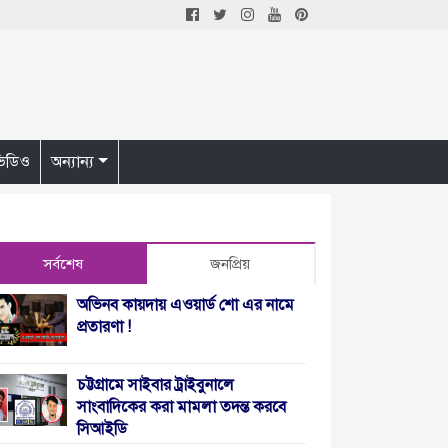
িডিও
অন্যান্য
সর্বশেষ
জনপ্রিয়
অভিনব কায়দায় এওয়ার্ড শো এর নামে
প্রতারণা !
চট্টগ্রামে সাইবার ট্রাইবুনালে
সাংবাদিকের করা মামলা তদন্ত করবে
সিআইডি