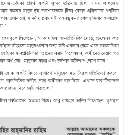
াসেজ=>টিকা গ্রহণ একটা সুন্দর প্রক্রিয়ায় ছিল। সময় লাগলেও
 আর কাছের মানুষ দুই-চারশ’জনকে টিকা দেয়ার প্রক্রিয়াকে গণটিকা
ােনানাে, মাননীয় প্রধানমন্ত্রী বঙ্গবন্ধুকন্যা শেখ হাসিনার দেশপ্রেম
না।’
ন ফেসবুকে লিখেছেন, ‘এক মহিলা জনপ্রতিনিধির মেয়ে, ছেলেসহ কত
টায় লাইনে দাঁড়ানো মানুষগুলোর জন্য উনি একবার নেমে এসে সহযোগিতা
 টিকা জনপ্রতিনিধিরা তাদের সন্তান বিশেষজন, কর্মীদের দেয়ার পর
র অর্থ নেই। মানুষের কান্না এবং দুর্দশার অভিশাপ লেগে যাবে।’
হােক একটি বিষয়ে সাধারণ মানুষের মনে বিরূপ প্রতিক্রিয়া করবে।
, রাজনৈতিক দলীয় নেতা-কর্মীদের বাদ দিয়ে। এখানে যারা টিকাদান
ে প্রাধান্য দিবে সেটি শতভাগ।’
কা কার্যক্রমের স্বচ্ছতা নিয়ে। আবু রায়হান তানিন লিখেছেন, তৃণমূল