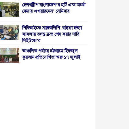
হেলথট্রীপ বাংলাদেশ’র হার্ট এন্ড অর্থো
কেয়ার এওয়ারনেস’ সেমিনার
পিবিআইকে স্মারকলিপি: রাইফা হত্যা
মামলার তদন্ত দ্রুত শেষ করার দাবি
সিইউজে’র
আঞ্চলিক পর্যায়ে চট্টগ্রামে হিফজুল
কুরআন প্রতিযোগিতা শুরু ১৭ জুলাই