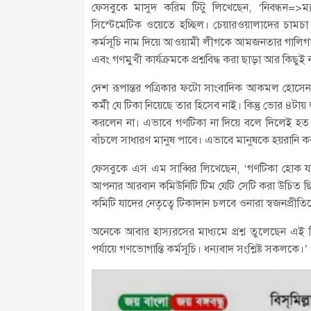
ফেসবুকে মাসুদ করিম টিটু লিখেছেন, ‘নিবন্ধন=>ম্য
সিস্টেমেটিক ওয়েতে হচ্ছিল। চেয়ারওয়ালাদের চামচা
কর্মসূচি নাম দিয়ে আওয়ামী লীগকে আমজনতার গালিগালাজ শ
এবং গণমুখী কার্যক্রমকে প্রশ্নবিদ্ধ করা ছাড়া আর কিছুই 
দেশ রূপান্তর পত্রিকার ফটো সাংবাদিক আকমল হোসে
কর্মী যে টিকা নিয়েছে তার হিসেব নাই। কিন্তু ভোর ৪
করলেন না। এভাবে গণটিকা না দিয়ে বলে দিলেই হত যে
বাঁচলে সাধারণ মানুষ পাবে। এভাবে মানুষকে হয়রানি করা
ফেসবুকে এস এম সাব্বির লিখেছেন, ‘গণটিকা হােক যাই 
আপনার আরবান কমিউনিটি টিম যেটি সেটি করা উচিত ছিল
কমিটি যাদের নেতৃত্বে টিকাদান চলবে ওনারা স্বজনপ্রীতিক
অনেকে আবার হাস্যরসের মাধ্যমে প্রশ্ন তুলেছেন এই টি
পর্যায়ে গণভোগান্তি কর্মসূচি। ধন্যবাদ সংশ্লিষ্ট সকলকে।’