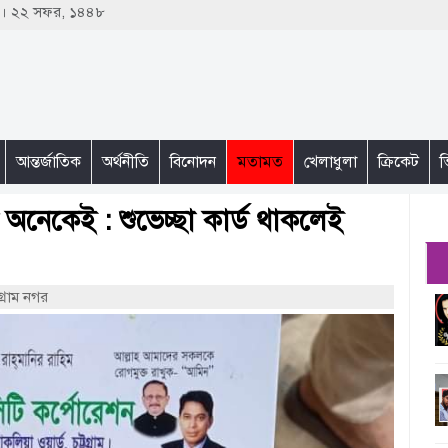
৩ । ২২ সফর, ১৪৪৮
আন্তর্জাতিক
অর্থনীতি
বিনোদন
মতামত
খেলাধুলা
ক্রিকেট
ভ
ি অনেকেই : শুভেচ্ছা কার্ড থাকলেই
গ্রাম নগর