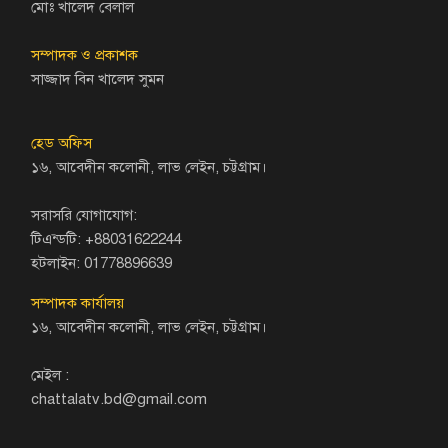
মোঃ খালেদ বেলাল
সম্পাদক ও প্রকাশক
সাজ্জাদ বিন খালেদ সুমন
হেড অফিস
১৬, আবেদীন কলোনী, লাভ লেইন, চট্টগ্রাম।
সরাসরি যোগাযোগ:
টিএন্ডটি: +88031622244
হটলাইন: 01778896639
সম্পাদক কার্যালয়
১৬, আবেদীন কলোনী, লাভ লেইন, চট্টগ্রাম।
মেইল :
chattalatv.bd@gmail.com