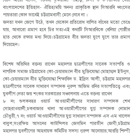
তিনি আরো বলেন, শতবর্ষী বৃক্ষরাজী পাহাড়, টিলা ও উপত্যকায় ঘেরা
বাংলাদেশের ইতিহাস- ঐতিহ্যময়ি অনন্য প্রাকৃতিক স্থান সিআরবি ধ্বংসের
পায়তারা কোন ভাবেই চট্টগ্রামবাসী মেনে নেবে না ।
জনতা যখন জেগে উঠে, তখন যেকোন প্রতিরোধ বালির বাঁধের মতো ভেঙে
যায়, আবারো প্রমাণ হবে চির সত্যএই কথাটি সিআরবিকে বেনিয়া গোষ্ঠীর
হাত থেকে রক্ষার মধ্য দিয়ে।চট্টগ্রামের বীর জনতা যুগে যুগে তার প্রমাণ
দিয়েছেন।
বিশেষ অতিথির বক্তব্য রাখেন মহানগর ছাত্রলীগের সাবেক সভাপতি ও
নাগরিক সমাজ চট্টগ্রামের কো-চেয়ারম্যান বীর মুক্তিযোদ্ধা মোহাম্মদ ইউনুস,
কো-চেয়ারম্যান বীর মুক্তিযোদ্ধা শিক্ষাবিদ ড. ইদ্রিস আলী, চট্টগ্রাম মহানগর
ছাত্রলীগের সাবেক সাধারণ সম্পাদক নুরুল আজিম রনির সভাপতিত্বে এবং
যুবলীগ নেতা জয় শংকর সরকারের সঞ্চালনায় এতে বক্তব্য রাখেন
৮ নং শুলকবহর ওয়ার্ড আওয়ামীলীগের সাধারণ সম্পাদক শেখ
সোহরাওয়ার্দী,চকবাজার থানা আওয়ামীলীগের যুগ্ন সম্পাদক নোমান
চৌধুরী,৭ নং ওয়ার্ড আওয়ামীলীগের যুগ্ন সাধারণ সম্পাদক এস এম খালেদ
বাবুল,সংরক্ষিত আসনের কাউন্সিলর জেসমিন পারভীন জেসী,চট্টগ্রাম
মহানগর যুবলীগের আহবায়ক কমিটির সদস্য নুরুল আনোয়ার,আবৃত্তি শিল্পী