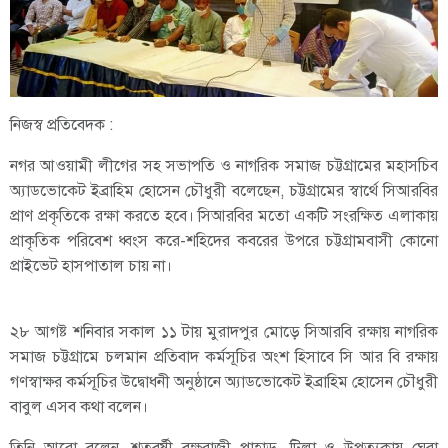
নিজস্ব প্রতিবেদক :
নগর আওয়ামী লীগের সহ সভাপতি ও নাগরিক সমাজ চট্টগ্রামের মহাসচিব
অ্যাডভোকেট ইব্রাহিম হোসেন চৌধুরী বলেছেন, চট্টগ্রামের স্বার্থে সিআরবির
প্রাণ প্রকৃতিকে রক্ষা করতে হবে। সিআরবির মতো একটি সংরক্ষিত এলাকায়
প্রাকৃতিক পরিবেশ ধ্বংস করে-শহিদের কবরের উপরে চট্টগ্রামবাসী কোনো
প্রাইভেট হাসপাতাল চায় না।
২৮ আগষ্ট শনিবার সকাল ১১ টায় মুরাদপুর মোড়ে সিআরবি রক্ষায় নাগরিক
সমাজ চট্টগ্রামে চলমান প্রতিবাদ কর্মসূচির অংশ হিসাবে সি আর বি রক্ষায়
গণস্বাক্ষর কর্মসূচির উদ্বোধনী অনুষ্ঠানে অ্যাডভোকেট ইব্রাহিম হোসেন চৌধুরী
বাবুল এসব কথা বলেন।