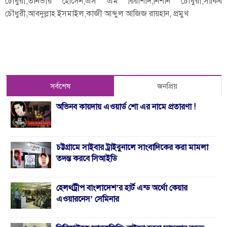
চৌধুরী,তানভীর হোসেন,এস এম রিয়াশাদ,নিশান চৌধুরী,সাকিব
চৌধুরী,আবদুল্লাহ ইসমাইল,কাজী আব্দুল আজিজ রায়হান, প্রমুখ
সর্বশেষ
জনপ্রিয়
অভিনব কায়দায় এওয়ার্ড শো এর নামে প্রতারণা !
চট্টগ্রামে সাইবার ট্রাইবুনালে সাংবাদিকের করা মামলা
তদন্ত করবে সিআইডি
হেলথট্রীপ বাংলাদেশ’র হার্ট এন্ড অর্থো কেয়ার
এওয়ারনেস’ সেমিনার