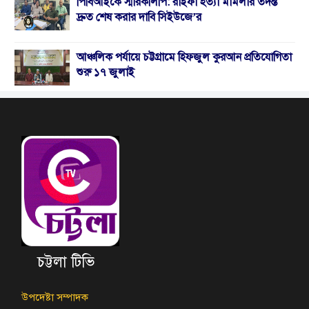
পিবিআইকে স্মারকলিপি: রাইফা হত্যা মামলার তদন্ত
দ্রুত শেষ করার দাবি সিইউজে’র
আঞ্চলিক পর্যায়ে চট্টগ্রামে হিফজুল কুরআন প্রতিযোগিতা
শুরু ১৭ জুলাই
চট্টলা টিভি
উপদেষ্টা সম্পাদক