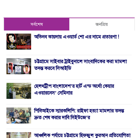
সর্বশেষ
জনপ্রিয়
অভিনব কায়দায় এওয়ার্ড শো এর নামে প্রতারণা !
চট্টগ্রামে সাইবার ট্রাইবুনালে সাংবাদিকের করা মামলা
তদন্ত করবে সিআইডি
হেলথট্রীপ বাংলাদেশ’র হার্ট এন্ড অর্থো কেয়ার
এওয়ারনেস’ সেমিনার
পিবিআইকে স্মারকলিপি: রাইফা হত্যা মামলার তদন্ত
দ্রুত শেষ করার দাবি সিইউজে’র
আঞ্চলিক পর্যায়ে চট্টগ্রামে হিফজুল কুরআন প্রতিযোগিতা