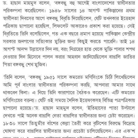
ড. হাছান মাহমুদ বলেন, ‘বঙ্গবন্ধু বহু আগেই বাংলাদেশের স্বাধীনতার
পরিকল্পনা করেছিলেন। ১৯৪৮ সালের ১৪ আগস্ট পাকিস্তানের প্রথম
স্বাধীনতা দিবসের আগে বঙ্গবন্ধু বিবৃতি দিয়েছিলেন, যেটি তখনকার ইত্তেহাদ
পত্রিকায় ছাপানো হয়েছিল, লিফলেট আকারেও প্রকাশ করা হয়েছে। সেই
বিবৃতিতে তিনি বলেছিলেন, গত এক বছরে প্রমাণ হয়েছে পাকিস্তান কেন্দ্রীয়
সরকার জনগণের সত্যিকার মুক্তির জন্য কিছুই করতে পারেনি। তাই ১৪
আগস্ট আনন্দ উল্লাসের দিন নয়, বরং নিগ্রহের হাত থেকে মুক্তি পাবার শপথ
নেওয়ার দিন হিসেবে পালন করার আহবান জানিয়েছিলেন বাঙালি জাতির
পিতা বঙ্গবন্ধু শেখ মুজিব।
’তিনি বলেন, ‘বঙ্গবন্ধু ১৯৫১ সালে কমরেড মণিসিংকে চিঠি লিখেছিলেন
আমি পূর্ব বাংলার স্বাধীনতার পরিকল্পনা করছি, আপনারা আমার সাথে
থাকবেন কিনা। এ নিয়ে তিনি কারাগারে বৈঠকও করেছেন। এটি কমরেড
মণিসিংয়ের বক্তব্য। যেটি ওই সময়ে দৈনিক ইত্তেফাকসহ বিভিন্ন পত্রপত্রিকায়
ছাপানো হয়েছে।’ড. হাছান মাহমুদ বলেন, ‘ইতিহাসের পাতা উল্টালে
দেখতে পাই অনেক বাঙালি নেতা বাঙালির স্বাধীনতার জন্য চেষ্টা করেছেন।
১৮৩০ সালে তিতুমীর বাঁশের কেল্লা তৈরী করে বৃটিশের বিরুদ্ধে বিদ্রোহ
ঘোষণা করে বাঙালির স্বাধীনতার জন্য প্রচেষ্টা চালিয়েছিলেন। এর এক’শ