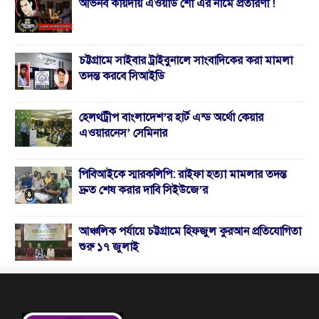
অভিনব কায়দায় এওয়ার্ড শো এর নামে প্রতারণা !
চট্টগ্রামে সাইবার ট্রাইবুনালে সাংবাদিকের করা মামলা
তদন্ত করবে সিআইডি
হেলথট্রীপ বাংলাদেশ’র হার্ট এন্ড অর্থো কেয়ার
এওয়ারনেস’ সেমিনার
পিবিআইকে স্মারকলিপি: রাইফা হত্যা মামলার তদন্ত
দ্রুত শেষ করার দাবি সিইউজে’র
আঞ্চলিক পর্যায়ে চট্টগ্রামে হিফজুল কুরআন প্রতিযোগিতা
শুরু ১৭ জুলাই