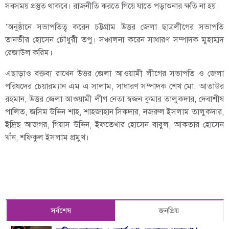
সবসময় প্রস্তুত থাকবে। রাজনীতি করতে গিয়ে যাতে পড়াশুনার ক্ষতি না হয়।
’অনুষ্ঠানে সভাপতিত্ব করেন চট্টগ্রাম উত্তর জেলা ছাত্রলীগের সভাপতি
তানভীর হোসেন চৌধুরী তপু। সঞ্চালনা করেন সাধারণ সম্পাদক মুহাম্মদ
রেজাউল করিম।
এছাড়াও বক্তব্য রাখেন উত্তর জেলা আওয়ামী লীগের সভাপতি ও জেলা
পরিষদের চেয়ারম্যান এম এ সালাম, সাধারণ সম্পাদক শেখ মো. আতাউর
রহমান, উত্তর জেলা আওয়ামী লীগ নেতা স্বজন কুমার তালুকদার, দেবাশীষ
পালিত, জসিম উদ্দিন শাহ, শাহজাহান সিকদার, নজরুল ইসলাম তালুকদার,
ইদ্রিছ আজগর, গিয়াস উদ্দিন, ইফতেখার হোসেন বাবুল, আকতার হোসেন
খাঁন, শফিকুল ইসলাম প্রমুখ।
সর্বশেষ
জনপ্রিয়