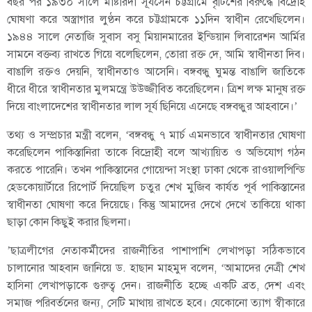
বছর পর ১৯৩০ সালে মাষ্টারদা সূর্যসেন চট্টগ্রামে বৃটিশের বিরুদ্ধে বিদ্রোহ
ঘোষণা করে অস্ত্রাগার লুণ্ঠন করে চট্টগ্রামকে ১১দিন স্বাধীন রেখেছিলেন।
১৯৪৪ সালে নেতাজি সুবাস বসু মিয়ানমারের ইন্ডিয়ান লিবারেশন আর্মির
সামনে বক্তব্য রাখতে গিয়ে বলেছিলেন, তোরা রক্ত দে, আমি স্বাধীনতা দিব।
বাঙালি রক্তও দেয়নি, স্বাধীনতাও আসেনি। বঙ্গবন্ধু ঘুমন্ত বাঙালি জাতিকে
ধীরে ধীরে স্বাধীনতার মুলমন্ত্রে উউজ্জীবিত করেছিলেন। ত্রিশ লক্ষ মানুষ রক্ত
দিয়ে বাংলাদেশের স্বাধীনতার লাল সূর্য ছিনিয়ে এনেছে বঙ্গবন্ধুর আহবানে।’
তথ্য ও সম্প্রচার মন্ত্রী বলেন, ‘বঙ্গবন্ধু ৭ মার্চ এমনভাবে স্বাধীনতার ঘোষণা
করেছিলেন পাকিস্তানিরা তাকে বিদ্রোহী বলে আখ্যায়িত ও অভিযোগ গঠন
করতে পারেনি। তখন পাকিস্তানের গোয়েন্দা সংস্থা ঢাকা থেকে রাওয়ালপিন্ডি
হেডকোয়ার্টারে রিপোর্ট দিয়েছিল চতুর শেখ মুজিব কার্যত পূর্ব পাকিস্তানের
স্বাধীনতা ঘোষণা করে দিয়েছে। কিন্তু আমাদের দেখে দেখে তাকিয়ে থাকা
ছাড়া কোন কিছুই করার ছিলনা।
’ছাত্রলীগের নেতাকর্মীদের রাজনীতির পাশাপাশি লেখাপড়া সঠিকভাবে
চালানোর আহবান জানিয়ে ড. হাছান মাহমুদ বলেন, ‘আমাদের নেত্রী শেখ
হাসিনা লেখাপড়াকে গুরুত্ব দেন। রাজনীতি হচ্ছে একটি ব্রত, দেশ এবং
সমাজ পরিবর্তনের জন্য, সেটি মাথায় রাখতে হবে। যেকোনো ত্যাগ স্বীকারে