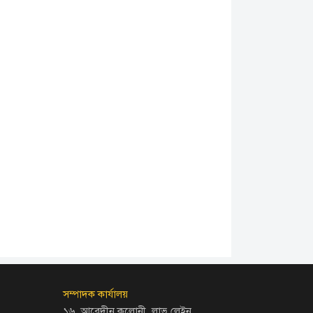
সম্পাদক কার্যালয়
১৬, আবেদীন কলোনী, লাভ লেইন,