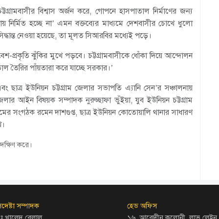
গ্রামবাসীর বিশ্বাস অর্জন করে, গোপনে হাসপাতাল নির্মাণের জন্য
য় নির্মিত হচ্ছে না’ এমন বক্তব্যের মাধ্যমে দেশবাসীর চোখে ধুলো
সিদ্ধান্ত নেওয়া হয়েছে, তা মূলত সিআরবির মধ্যেই পড়ে।
শ-প্রকৃতি ঝুঁকির মুখে পড়বে। চট্টগ্রামবাসীকে ধোঁকা দিয়ে আন্দোলন
পাতাল তৈরির পাঁয়তারা করে যাচ্ছে সরকার।’
এবং ছাত্র ইউনিয়ন চট্টগ্রাম জেলার সভাপতি এ্যানি সেন’র সঞ্চালনায়
ম জেলার আইন বিষয়ক সম্পাদক নুরুচ্ছাফা ভুঁইয়া, যুব ইউনিয়ন চট্টগ্রাম
্রামের সংগঠক রমেন দাশগুপ্ত, ছাত্র ইউনিয়ন কোতোয়ালি থানার সাধারণ
খ।
দক্ষিণ করে।
দেষ্টা সম্পাদক
হেড অফিস
ঃ খালেদ বেলাল
১৬, আবেদীন কলোনী, লাভ লেইন,