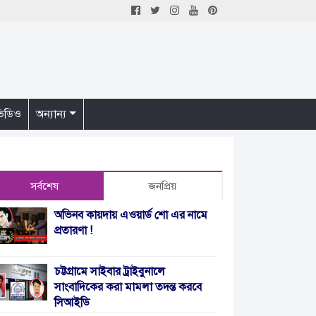
িডিও
অন্যান্য
সর্বশেষ
জনপ্রিয়
অভিনব কায়দায় এওয়ার্ড শো এর নামে
প্রতারণা !
চট্টগ্রামে সাইবার ট্রাইবুনালে
সাংবাদিকের করা মামলা তদন্ত করবে
সিআইডি