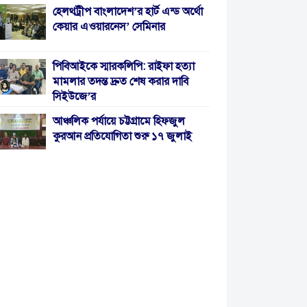
হেলথট্রীপ বাংলাদেশ’র হার্ট এন্ড অর্থো
কেয়ার এওয়ারনেস’ সেমিনার
পিবিআইকে স্মারকলিপি: রাইফা হত্যা
মামলার তদন্ত দ্রুত শেষ করার দাবি
সিইউজে’র
আঞ্চলিক পর্যায়ে চট্টগ্রামে হিফজুল
কুরআন প্রতিযোগিতা শুরু ১৭ জুলাই