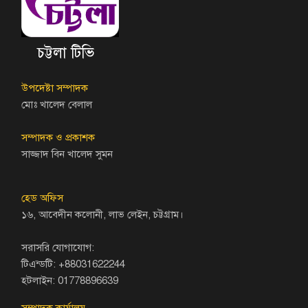
চট্টলা টিভি
উপদেষ্টা সম্পাদক
মোঃ খালেদ বেলাল
সম্পাদক ও প্রকাশক
সাজ্জাদ বিন খালেদ সুমন
হেড অফিস
১৬, আবেদীন কলোনী, লাভ লেইন, চট্টগ্রাম।
সরাসরি যোগাযোগ:
টিএন্ডটি: +88031622244
হটলাইন: 01778896639
সম্পাদক কার্যালয়