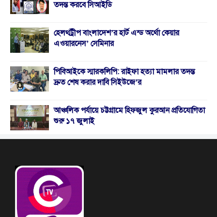
তদন্ত করবে সিআইডি
হেলথট্রীপ বাংলাদেশ’র হার্ট এন্ড অর্থো কেয়ার
এওয়ারনেস’ সেমিনার
পিবিআইকে স্মারকলিপি: রাইফা হত্যা মামলার তদন্ত
দ্রুত শেষ করার দাবি সিইউজে’র
আঞ্চলিক পর্যায়ে চট্টগ্রামে হিফজুল কুরআন প্রতিযোগিতা
শুরু ১৭ জুলাই