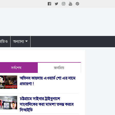
িডিও
অন্যান্য
সর্বশেষ
জনপ্রিয়
অভিনব কায়দায় এওয়ার্ড শো এর নামে
প্রতারণা !
চট্টগ্রামে সাইবার ট্রাইবুনালে
সাংবাদিকের করা মামলা তদন্ত করবে
সিআইডি