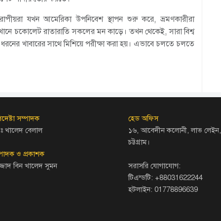
উরোপীয়রা যখন আমেরিকা উপনিবেশ স্থাপন শুরু করে, ভ্রমণকারীরা
 সেখানে চকোলেট রাতারাতি সকলের মন কাড়ে। তখন থেকেই, সারা বিশ্ব
রনের খাবারের সাথে মিশিয়ে পরীক্ষা করা হয়। এভাবে চলতে চলতে
দেষ্টা সম্পাদক
হেড অফিস
ঃ খালেদ বেলাল
১৬, আবেদীন কলোনী, লাভ লেইন,
চট্টগ্রাম।
্পাদক ও প্রকাশক
জ্জাদ বিন খালেদ সুমন
সরাসরি যোগাযোগ:
টিএন্ডটি: +88031622244
হটলাইন: 01778896639