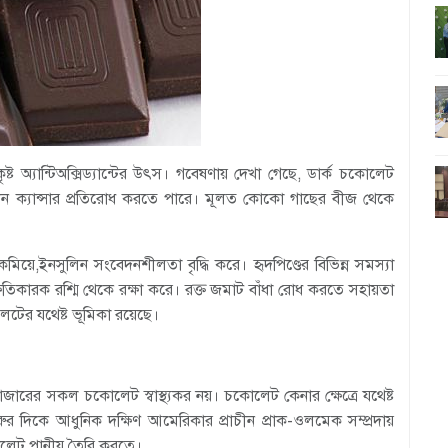
 অ্যান্টিঅক্সিড্যান্টের উৎস। গবেষণায় দেখা গেছে, ডার্ক চকোলেট
লন ক্যান্সার প্রতিরোধ করতে পারে। মূলত কোকো গাছের বীজ থেকে
প কমিয়ে,ইনসুলিন সংবেদনশীলতা বৃদ্ধি করে। হৃদপিণ্ডের বিভিন্ন সমস্যা
ক্ষতিকারক রশ্মি থেকে রক্ষা করে। রক্ত জমাট বাঁধা রোধ করতে সহায়তা
কোলেটের যথেষ্ট ভূমিকা রয়েছে।
ারের সকল চকোলেট স্বাস্থ্যকর নয়। চকোলেট কেনার ক্ষেত্রে যথেষ্ট
র দিকে আধুনিক দক্ষিণ আমেরিকার প্রাচীন প্রাক-ওলমেক সম্প্রদায়
োলেট পানীয় তৈরি করতে।