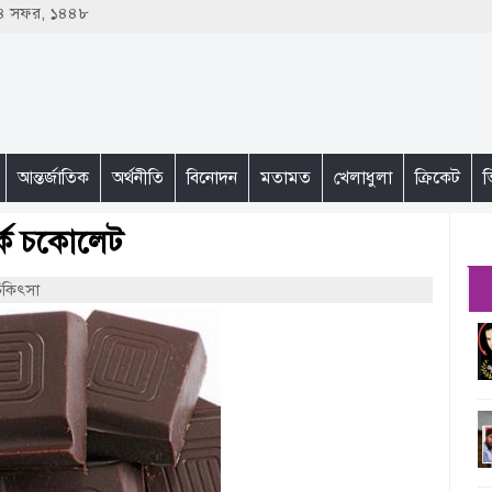
 ২৪ সফর, ১৪৪৮
আন্তর্জাতিক
অর্থনীতি
বিনোদন
মতামত
খেলাধুলা
ক্রিকেট
ভ
র্ক চকোলেট
িকিৎসা