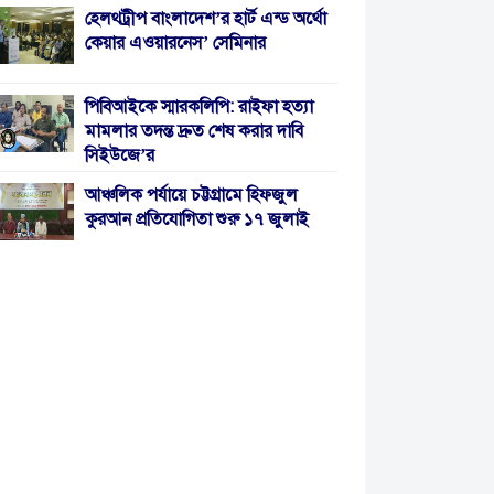
হেলথট্রীপ বাংলাদেশ’র হার্ট এন্ড অর্থো
কেয়ার এওয়ারনেস’ সেমিনার
পিবিআইকে স্মারকলিপি: রাইফা হত্যা
মামলার তদন্ত দ্রুত শেষ করার দাবি
সিইউজে’র
আঞ্চলিক পর্যায়ে চট্টগ্রামে হিফজুল
কুরআন প্রতিযোগিতা শুরু ১৭ জুলাই