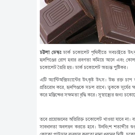
চট্টলা ডেস্কঃ
ডার্ক চকোলেট পৃথিবীতে সবচাইতে উৎকৃষ্ট
হৃদপিণ্ডের রোগ হবার প্রবণতা কমিয়ে আনে এবং কো
চকোলেট তৈরি হয়। ডার্ক চকোলেট অত্যন্ত পুষ্টিকর।
এটি অ্যান্টিঅক্সিড্যান্টের উৎকৃষ্ট উৎস। উচ্চ রক্ত চা
প্রতিরোধ করে, হৃদপিণ্ডকে সচল রাখে। ত্বককে সূর্যের 
করে মস্তিষ্কের সক্ষমতা বৃদ্ধি করে। সুস্বাস্থ্যের জন্য চ
তবে প্রয়োজনের অতিরিক্ত চকোলেট খাওয়া যাবে না। বাজ
সাবধানতা অবলম্বন করতে হবে। উনবিংশ শতাব্দীর শুরু
কোকো পাউডার ব্যবহার করতো নানা ধরনের মিষ্টি, চক