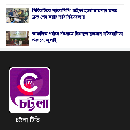
পিবিআইকে স্মারকলিপি: রাইফা হত্যা মামলার তদন্ত
দ্রুত শেষ করার দাবি সিইউজে’র
আঞ্চলিক পর্যায়ে চট্টগ্রামে হিফজুল কুরআন প্রতিযোগিতা
শুরু ১৭ জুলাই
চট্টলা টিভি