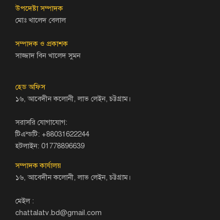
উপদেষ্টা সম্পাদক
মোঃ খালেদ বেলাল
সম্পাদক ও প্রকাশক
সাজ্জাদ বিন খালেদ সুমন
হেড অফিস
১৬, আবেদীন কলোনী, লাভ লেইন, চট্টগ্রাম।
সরাসরি যোগাযোগ:
টিএন্ডটি: +88031622244
হটলাইন: 01778896639
সম্পাদক কার্যালয়
১৬, আবেদীন কলোনী, লাভ লেইন, চট্টগ্রাম।
মেইল :
chattalatv.bd@gmail.com