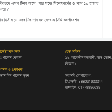
পরিবহণে এসব টিকা আসে। যার মধ্যে সিনোফার্মের ৩ লাখ ১০ হাজার
গেছে।’
 দ্বিতীয় ডোজের টিকাদান বন্ধ রেখেছে সিটি কর্পোরেশন।
দেষ্টা সম্পাদক
হেড অফিস
ঃ খালেদ বেলাল
১৬, আবেদীন কলোনী, লাভ লেইন,
চট্টগ্রাম।
্পাদক ও প্রকাশক
জ্জাদ বিন খালেদ সুমন
সরাসরি যোগাযোগ:
টিএন্ডটি: +88031622244
হটলাইন: 01778896639