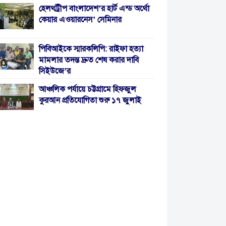
হেলথট্রীপ বাংলাদেশ’র হার্ট এন্ড অর্থো
কেয়ার এওয়ারনেস’ সেমিনার
পিবিআইকে স্মারকলিপি: রাইফা হত্যা
মামলার তদন্ত দ্রুত শেষ করার দাবি
সিইউজে’র
আঞ্চলিক পর্যায়ে চট্টগ্রামে হিফজুল
কুরআন প্রতিযোগিতা শুরু ১৭ জুলাই