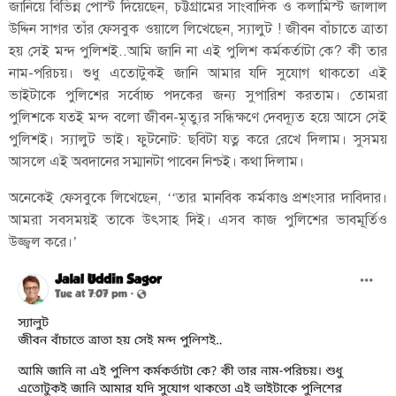
জানিয়ে বিভিন্ন পোস্ট দিয়েছেন, চট্টগ্রামের সাংবাদিক ও কলামিস্ট জালাল
উদ্দিন সাগর তাঁর ফেসবুক ওয়ালে লিখেছেন, স্যালুট ! জীবন বাঁচাতে ত্রাতা
হয় সেই মন্দ পুলিশই..আমি জানি না এই পুলিশ কর্মকর্তাটা কে? কী তার
নাম-পরিচয়। শুধু এতোটুকই জানি আমার যদি সুযোগ থাকতো এই
ভাইটাকে পুলিশের সর্বোচ্চ পদকের জন্য সুপারিশ করতাম। তোমরা
পুলিশকে যতই মন্দ বলো জীবন-মৃত্যুর সন্ধিক্ষণে দেবদ্যূত হয়ে আসে সেই
পুলিশই। স্যালুট ভাই। ফুটনোট: ছবিটা যত্ন করে রেখে দিলাম। সুসময়
আসলে এই অবদানের সম্মানটা পাবেন নিশ্চই। কথা দিলাম।
অনেকেই ফেসবুকে লিখেছেন, ‘‘তার মানবিক কর্মকাণ্ড প্রশংসার দাবিদার।
আমরা সবসময়ই তাকে উৎসাহ দিই। এসব কাজ পুলিশের ভাবমূর্তিও
উজ্জ্বল করে।’