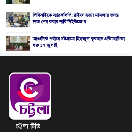
পিবিআইকে স্মারকলিপি: রাইফা হত্যা মামলার তদন্ত
দ্রুত শেষ করার দাবি সিইউজে’র
আঞ্চলিক পর্যায়ে চট্টগ্রামে হিফজুল কুরআন প্রতিযোগিতা
শুরু ১৭ জুলাই
চট্টলা টিভি