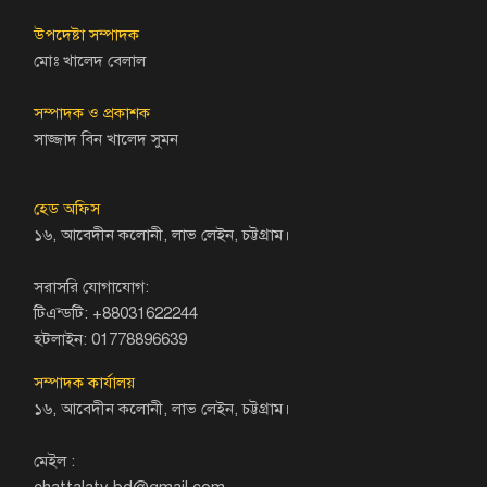
উপদেষ্টা সম্পাদক
মোঃ খালেদ বেলাল
সম্পাদক ও প্রকাশক
সাজ্জাদ বিন খালেদ সুমন
হেড অফিস
১৬, আবেদীন কলোনী, লাভ লেইন, চট্টগ্রাম।
সরাসরি যোগাযোগ:
টিএন্ডটি: +88031622244
হটলাইন: 01778896639
সম্পাদক কার্যালয়
১৬, আবেদীন কলোনী, লাভ লেইন, চট্টগ্রাম।
মেইল :
chattalatv.bd@gmail.com