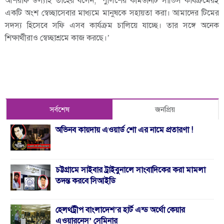
আশরাফ উল্যাহ তাহের বলেন, ‘পুলিশের কমিউনিটি সার্ভিস কার্যক্রমেরই
একটি অংশ স্বেচ্ছাসেবার মাধ্যমে মানুষকে সহায়তা করা। আমাদের টিমের
সদস্য হিসেবে সফি এসব কার্যক্রম চালিয়ে যাচ্ছে। তার সঙ্গে অনেক
শিক্ষার্থীরাও স্বেচ্ছাশ্রমে কাজ করছে।’
সর্বশেষ
জনপ্রিয়
অভিনব কায়দায় এওয়ার্ড শো এর নামে প্রতারণা !
চট্টগ্রামে সাইবার ট্রাইবুনালে সাংবাদিকের করা মামলা
তদন্ত করবে সিআইডি
হেলথট্রীপ বাংলাদেশ’র হার্ট এন্ড অর্থো কেয়ার
এওয়ারনেস’ সেমিনার