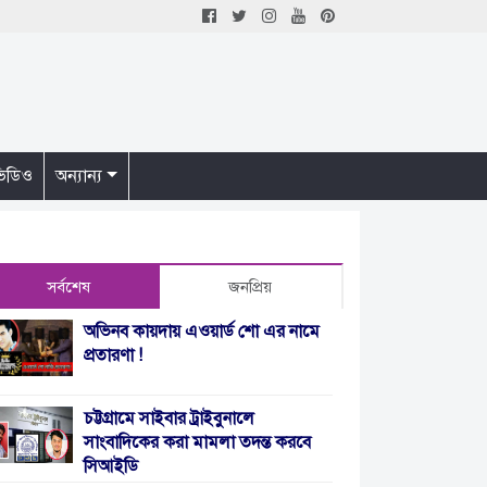
িডিও
অন্যান্য
সর্বশেষ
জনপ্রিয়
অভিনব কায়দায় এওয়ার্ড শো এর নামে
প্রতারণা !
চট্টগ্রামে সাইবার ট্রাইবুনালে
সাংবাদিকের করা মামলা তদন্ত করবে
সিআইডি