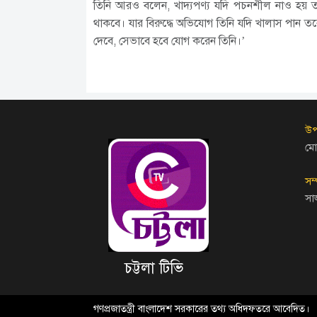
তিনি আরও বলেন, খাদ্যপণ্য যদি পচনশীল নাও হয় তব
থাকবে। যার বিরুদ্ধে অভিযোগ তিনি যদি খালাস পান 
দেবে, সেভাবে হবে যোগ করেন তিনি।’
উপ
মো
সম
সা
চট্টলা টিভি
গণপ্রজাতন্ত্রী বাংলাদেশ সরকারের তথ্য অধিদফতরে আবেদিত।