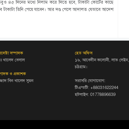
ুও ৪৫ দিনের মধ্যে নিলাম করে দিতে হবে, টাকাটা কোর্টের কাছে
তবে টাকাটা তিনি পেয়ে যাবেন। আর দণ্ড পেলে আদালত যেভাবে আদেশ
দেষ্টা সম্পাদক
হেড অফিস
ঃ খালেদ বেলাল
১৬, আবেদীন কলোনী, লাভ লেইন,
চট্টগ্রাম।
্পাদক ও প্রকাশক
জ্জাদ বিন খালেদ সুমন
সরাসরি যোগাযোগ:
টিএন্ডটি: +88031622244
হটলাইন: 01778896639