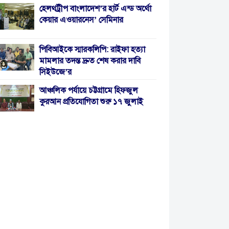
হেলথট্রীপ বাংলাদেশ’র হার্ট এন্ড অর্থো
কেয়ার এওয়ারনেস’ সেমিনার
পিবিআইকে স্মারকলিপি: রাইফা হত্যা
মামলার তদন্ত দ্রুত শেষ করার দাবি
সিইউজে’র
আঞ্চলিক পর্যায়ে চট্টগ্রামে হিফজুল
কুরআন প্রতিযোগিতা শুরু ১৭ জুলাই