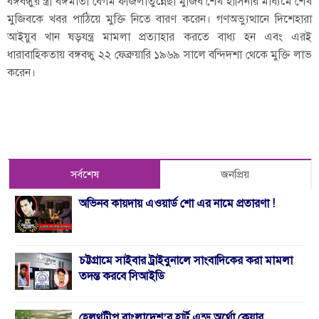
বঙ্গবন্ধুর স্ত্রী বঙ্গমাতা বেগম ফজিলাতুন্নেছা মুজিব শেখ হাসিনার মাধ্যমে শেখ
মুজিবকে খবর পাঠিয়ে মুক্তি নিতে বারণ করেন। গণঅভ্যুত্থানে দিশেহারা
আইয়ুব খান ষড়যন্ত্র মামলা প্রত্যাহার করতে বাধ্য হন এবং এরই
ধারাবাহিকতায় বঙ্গবন্ধু ২২ ফেব্রুয়ারি ১৯৬৯ সালে বন্দিদশা থেকে মুক্তি লাভ
করেন।
সর্বশেষ
জনপ্রিয়
অভিনব কায়দায় এওয়ার্ড শো এর নামে প্রতারণা !
চট্টগ্রামে সাইবার ট্রাইবুনালে সাংবাদিকের করা মামলা
তদন্ত করবে সিআইডি
হেলথট্রীপ বাংলাদেশ’র হার্ট এন্ড অর্থো কেয়ার