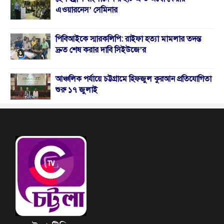
এওয়ারনেস’ সেমিনার
পিবিআইকে স্মারকলিপি: রাইফা হত্যা মামলার তদন্ত
দ্রুত শেষ করার দাবি সিইউজে’র
আঞ্চলিক পর্যায়ে চট্টগ্রামে হিফজুল কুরআন প্রতিযোগিতা
শুরু ১৭ জুলাই