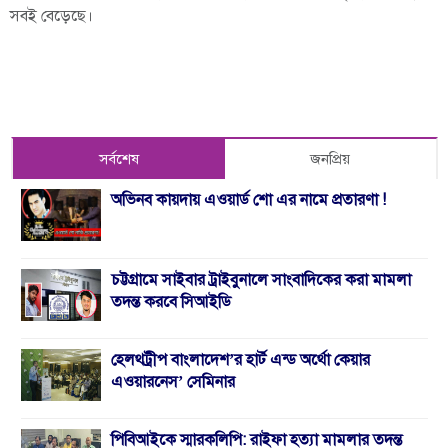
সবই বেড়েছে।
সর্বশেষ
জনপ্রিয়
অভিনব কায়দায় এওয়ার্ড শো এর নামে প্রতারণা !
চট্টগ্রামে সাইবার ট্রাইবুনালে সাংবাদিকের করা মামলা
তদন্ত করবে সিআইডি
হেলথট্রীপ বাংলাদেশ’র হার্ট এন্ড অর্থো কেয়ার
এওয়ারনেস’ সেমিনার
পিবিআইকে স্মারকলিপি: রাইফা হত্যা মামলার তদন্ত