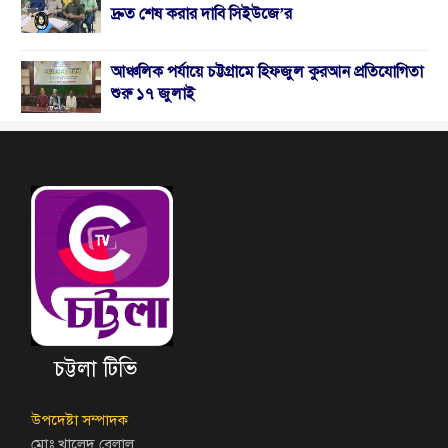
দ্রুত শেষ করার দাবি সিইউজে’র
আঞ্চলিক পর্যায়ে চট্টগ্রামে হিফজুল কুরআন প্রতিযোগিতা
শুরু ১৭ জুলাই
চট্টলা টিভি
উপদেষ্টা সম্পাদক
মোঃ খালেদ বেলাল