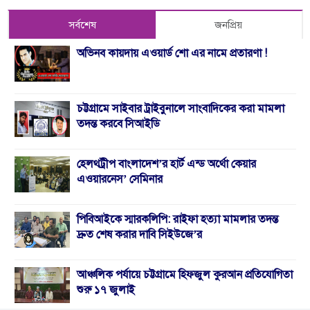
সর্বশেষ
জনপ্রিয়
অভিনব কায়দায় এওয়ার্ড শো এর নামে প্রতারণা !
চট্টগ্রামে সাইবার ট্রাইবুনালে সাংবাদিকের করা মামলা
তদন্ত করবে সিআইডি
হেলথট্রীপ বাংলাদেশ’র হার্ট এন্ড অর্থো কেয়ার
এওয়ারনেস’ সেমিনার
পিবিআইকে স্মারকলিপি: রাইফা হত্যা মামলার তদন্ত
দ্রুত শেষ করার দাবি সিইউজে’র
আঞ্চলিক পর্যায়ে চট্টগ্রামে হিফজুল কুরআন প্রতিযোগিতা
শুরু ১৭ জুলাই