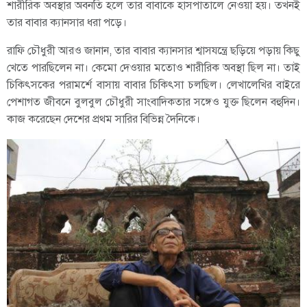
শারীরিক অবস্থার অবনতি হলে তার বাবাকে হাসপাতালে নেওয়া হয়। তখনই
তার বাবার ক্যানসার ধরা পড়ে।
রাফি চৌধুরী আরও জানান, তার বাবার ক্যানসার শ্বাসযন্ত্রে ছড়িয়ে পড়ায় কিছু
খেতে পারছিলেন না। কেমো দেওয়ার মতোও শারীরিক অবস্থা ছিল না। তাই
চিকিৎসকের পরামর্শে বাসায় বাবার চিকিৎসা চলছিল। লেখালেখির বাইরে
পেশাগত জীবনে বুলবুল চৌধুরী সাংবাদিকতার সঙ্গেও যুক্ত ছিলেন বহুদিন।
কাজ করেছেন দেশের প্রথম সারির বিভিন্ন দৈনিকে।