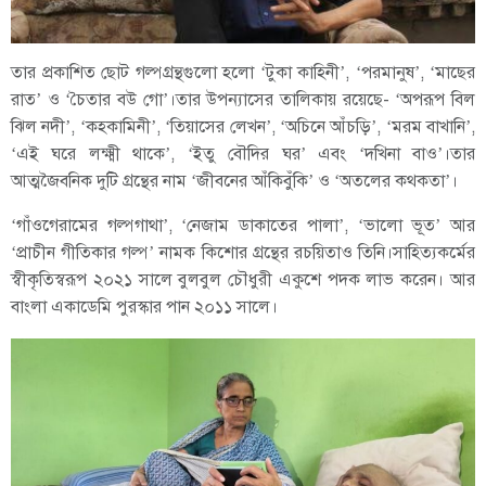
তার প্রকাশিত ছোট গল্পগ্রন্থগুলো হলো ‘টুকা কাহিনী’, ‘পরমানুষ’, ‘মাছের
রাত’ ও ‘চৈতার বউ গো’।তার উপন্যাসের তালিকায় রয়েছে- ‘অপরূপ বিল
ঝিল নদী’, ‘কহকামিনী’, ‘তিয়াসের লেখন’, ‘অচিনে আঁচড়ি’, ‘মরম বাখানি’,
‘এই ঘরে লক্ষ্মী থাকে’, ‘ইতু বৌদির ঘর’ এবং ‘দখিনা বাও’।তার
আত্মজৈবনিক দুটি গ্রন্থের নাম ‘জীবনের আঁকিবুঁকি’ ও ‘অতলের কথকতা’।
‘গাঁওগেরামের গল্পগাথা’, ‘নেজাম ডাকাতের পালা’, ‘ভালো ভূত’ আর
‘প্রাচীন গীতিকার গল্প’ নামক কিশোর গ্রন্থের রচয়িতাও তিনি।সাহিত্যকর্মের
স্বীকৃতিস্বরূপ ২০২১ সালে বুলবুল চৌধুরী একুশে পদক লাভ করেন। আর
বাংলা একাডেমি পুরস্কার পান ২০১১ সালে।