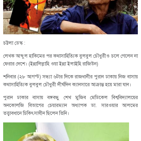
চট্টলা ডেস্ক :
লেখক আব্দুল হাকিমের পর কথাসাহিত্যিক বুলবুল চৌধুরীও চলে গেলেন না
ফেরার দেশে। (ইন্নালিল্লাহি ওয়া ইন্না ইলাইহি রাজিউন)
শনিবার (২৮ আগস্ট) সন্ধ্যা ৬টার দিকে রাজধানীর পুরান ঢাকায় নিজ বাসায়
কথাসাহিত্যিক বুলবুল চৌধুরী দীর্ঘদিন ক্যানসারে আক্রান্ত হয়ে মারা যান।
পুরান ঢাকার বাসায় বঙ্গবন্ধু শেখ মুজিব মেডিকেল বিশ্ববিদ্যালয়ের
অনকোলজি বিভাগের চেয়ারম্যান অধ্যাপক ডা. সারওয়ার আলমের
তত্ত্বাবধানে চিকিৎসাধীন ছিলেন তিনি।