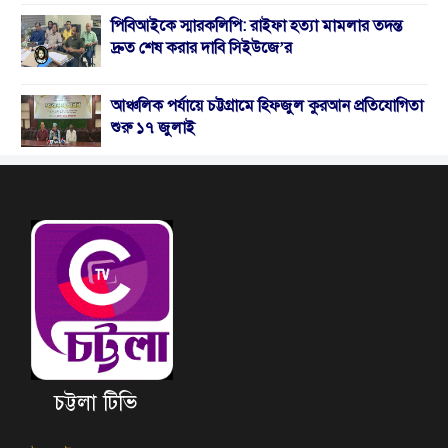
পিবিআইকে স্মারকলিপি: রাইফা হত্যা মামলার তদন্ত
দ্রুত শেষ করার দাবি সিইউজে’র
আঞ্চলিক পর্যায়ে চট্টগ্রামে হিফজুল কুরআন প্রতিযোগিতা
শুরু ১৭ জুলাই
চট্টলা টিভি