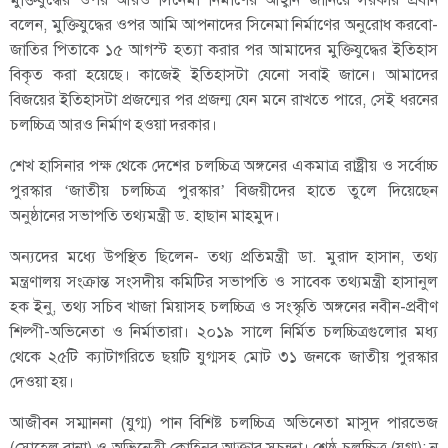
বলেন, মুক্তিযুদ্ধের ওপর আমি আপনাদের সিনেমা নির্মাণের অনুরোধ করবো-
জাতির পিতাকে ১৫ আগস্ট হত্যা করার পর আমাদের মুক্তিযুদ্ধের ইতিহাস
বিকৃত করা হয়েছে। কাজেই ইতিহাসটা যেনো সবাই জানে। আমাদের
বিজয়ের ইতিহাসটা প্রজন্মের পর প্রজন্ম যেন মনে রাখতে পারে, সেই ধরনের
চলচ্চিত্র আরও নির্মাণ হওয়া দরকার।
শেখ হাসিনার পক্ষ থেকে দেশের চলচ্চিত্র অঙ্গনের একমাত্র রাষ্ট্রীয় ও সর্বোচ্চ
পুরস্কার ‘জাতীয় চলচ্চিত্র পুরস্কার’ বিজয়ীদের হাতে তুলে দিয়েছেন
অনুষ্ঠানের সভাপতি তথ্যমন্ত্রী ড. হাছান মাহমুদ।
অন্যদের মধ্যে উপস্থিত ছিলেন- তথ্য প্রতিমন্ত্রী ডা. মুরাদ হাসান, তথ্য
মন্ত্রণালয় সংক্রান্ত সংসদীয় কমিটির সভাপতি ও সাবেক তথ্যমন্ত্রী হাসানুল
হক ইনু, তথ্য সচিব খাজা মিয়াসহ চলচ্চিত্র ও সংস্কৃতি অঙ্গনের নবীন-প্রবীণ
শিল্পী-অভিনেতা ও নির্মাতারা। ২০১৯ সালে নির্মিত চলচ্চিত্রগুলোর মধ্য
থেকে ২৫টি ক্যাটাগরিতে ছয়টি যুগ্মসহ মোট ৩১ জনকে জাতীয় পুরস্কার
দেওয়া হয়।
আজীবন সম্মাননা (যুগ্ম) পান বিশিষ্ট চলচ্চিত্র অভিনেতা মাসুদ পারভেজ
(সোহেল রানা) ও অভিনেত্রী কোহিনুর আক্তার সুচন্দা। শ্রেষ্ঠ চলচ্চিত্র (যুগ্ম): ন