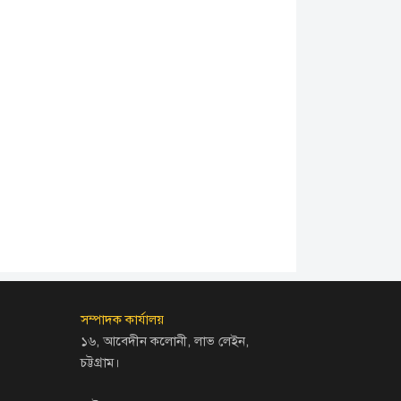
সম্পাদক কার্যালয়
১৬, আবেদীন কলোনী, লাভ লেইন,
চট্টগ্রাম।