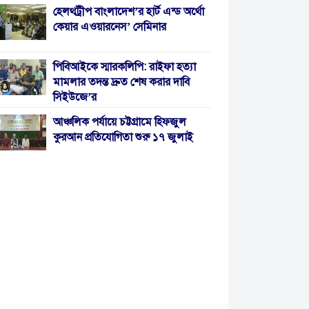
হেলথট্রীপ বাংলাদেশ’র হার্ট এন্ড অর্থো
কেয়ার এওয়ারনেস’ সেমিনার
পিবিআইকে স্মারকলিপি: রাইফা হত্যা
মামলার তদন্ত দ্রুত শেষ করার দাবি
সিইউজে’র
আঞ্চলিক পর্যায়ে চট্টগ্রামে হিফজুল
কুরআন প্রতিযোগিতা শুরু ১৭ জুলাই