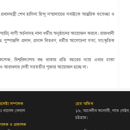
রধানমন্ত্রী শেখ হাসিনা হিন্দু সম্প্রদায়ের সবাইকে আন্তরিক শুভেচ্ছা ও
েব্রুয়ারি) বাণী অর্চনাসহ নানা ধর্মীয় অনুষ্ঠানের আয়োজন করবে। রাজধানী
পুষ্পাঞ্জলি প্রদান, প্রসাদ বিতরণ, ধর্মীয় আলোচনা সভা, সাংস্কৃতিক
লেজ, বিশ্ববিদ্যালয় বন্ধ থাকায় প্রতি বছরের ন্যায় এবার ঢাকা
দ্যা ও আরাধনার দেবী সরস্বতীর পূজার আয়োজন হচ্ছে না।
দেষ্টা সম্পাদক
হেড অফিস
ঃ খালেদ বেলাল
১৬, আবেদীন কলোনী, লাভ লেইন,
চট্টগ্রাম।
্পাদক ও প্রকাশক