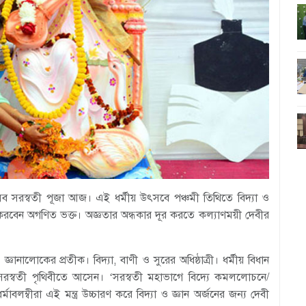
সব সরস্বতী পূজা আজ। এই ধর্মীয় উৎসবে পঞ্চমী তিথিতে বিদ্যা ও
অর্পণ করবেন অগণিত ভক্ত। অজ্ঞতার অন্ধকার দূর করতে কল্যাণময়ী দেবীর
্ঞানালোকের প্রতীক। বিদ্যা, বাণী ও সুরের অধিষ্ঠাত্রী। ধর্মীয় বিধান
 সরস্বতী পৃথিবীতে আসেন। ‘সরস্বতী মহাভাগে বিদ্যে কমললোচনে/
মাবলম্বীরা এই মন্ত্র উচ্চারণ করে বিদ্যা ও জ্ঞান অর্জনের জন্য দেবী