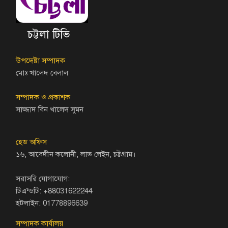
চট্টলা টিভি
উপদেষ্টা সম্পাদক
মোঃ খালেদ বেলাল
সম্পাদক ও প্রকাশক
সাজ্জাদ বিন খালেদ সুমন
হেড অফিস
১৬, আবেদীন কলোনী, লাভ লেইন, চট্টগ্রাম।
সরাসরি যোগাযোগ:
টিএন্ডটি: +88031622244
হটলাইন: 01778896639
সম্পাদক কার্যালয়