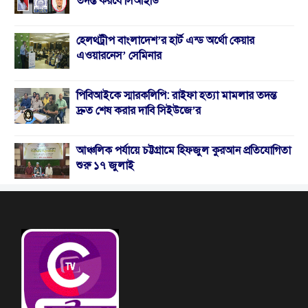
তদন্ত করবে সিআইডি
হেলথট্রীপ বাংলাদেশ’র হার্ট এন্ড অর্থো কেয়ার
এওয়ারনেস’ সেমিনার
পিবিআইকে স্মারকলিপি: রাইফা হত্যা মামলার তদন্ত
দ্রুত শেষ করার দাবি সিইউজে’র
আঞ্চলিক পর্যায়ে চট্টগ্রামে হিফজুল কুরআন প্রতিযোগিতা
শুরু ১৭ জুলাই