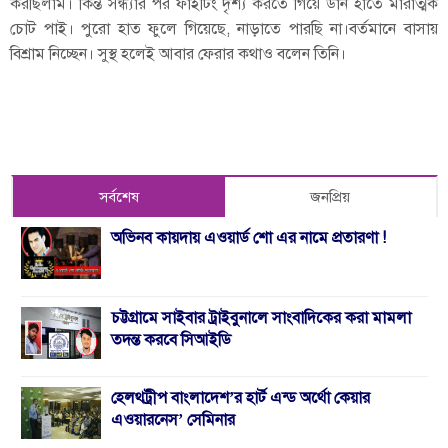
করছিলাম। কিন্ত সন্ধ্যার পর ফাইটিং দৃশ্য করতে গিয়ে ডান হাতে মারাত্মক
চোট পাই। পুরো হাত ফুলে গিয়েছে, নাড়াতে পারছি না।বর্তমানে বাসায়
বিশ্রাম নিচ্ছেন। সুস্থ হলেই আবার ফেরার কথাও বলেন তিনি।
সর্বশেষ
জনপ্রিয়
অভিনব কায়দায় এওয়ার্ড শো এর নামে প্রতারণা !
চট্টগ্রামে সাইবার ট্রাইবুনালে সাংবাদিকের করা মামলা
তদন্ত করবে সিআইডি
হেলথট্রীপ বাংলাদেশ’র হার্ট এন্ড অর্থো কেয়ার
এওয়ারনেস’ সেমিনার