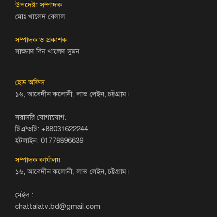
উপদেষ্টা সম্পাদক
মোঃ খালেদ বেলাল
সম্পাদক ও প্রকাশক
সাজ্জাদ বিন খালেদ সুমন
হেড অফিস
১৬, আবেদীন কলোনী, লাভ লেইন, চট্টগ্রাম।
সরাসরি যোগাযোগ:
টিএন্ডটি: +88031622244
হটলাইন: 01778896639
সম্পাদক কার্যালয়
১৬, আবেদীন কলোনী, লাভ লেইন, চট্টগ্রাম।
মেইল :
chattalatv.bd@gmail.com