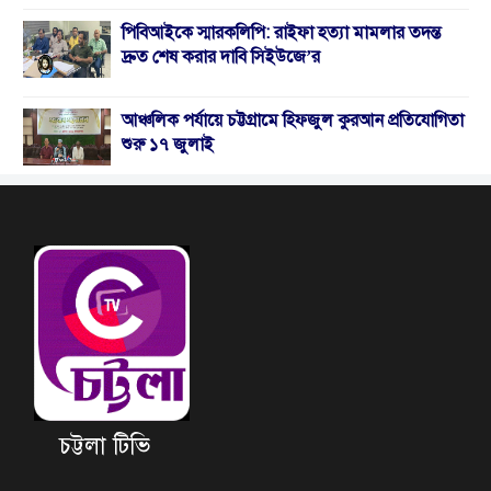
পিবিআইকে স্মারকলিপি: রাইফা হত্যা মামলার তদন্ত
দ্রুত শেষ করার দাবি সিইউজে’র
আঞ্চলিক পর্যায়ে চট্টগ্রামে হিফজুল কুরআন প্রতিযোগিতা
শুরু ১৭ জুলাই
চট্টলা টিভি