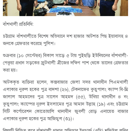
বাঁশখালী প্রতিনিধি:
চট্টগ্রাম বাঁশখালীতে বিশেষ অভিযানে দশ হাজার আটশত পিছ ইয়াবাসহ ৪
জনকে গ্রেফতার করেছে পুলিশ।
শুক্রবার (১০ সেপ্টেম্বর) বিকাল সাড়ে ৫ টায় পুইছড়ি ইউনিয়নের বাঁশখালী-
পেকুয়া প্রধান সড়কের ফ্রুটখালী ব্রীজের দক্ষিণ পাশ থেকে তাদের গ্রেফতার
করা হয়।
আটককৃত ব্যক্তিরা হলেন, কক্সবাজার জেলা সদর থানাধীন পিএমখালী
এলাকার নুরুল হকের পুত্র বাদশা (২৬), টেকনাফের কুতুপালং ক্যাম্প বি-থ্রি
জালাল আহমদের পুত্র সালেন আহমদ (৫৫), উখিয়া থানাধীন ৪ নং
কুতুপালং ক্যাম্পের নুরুল ইসলামের পুত্র আমান উল্লাহ (১৯) এবং চট্টগ্রাম
সিটি কর্পোরেশন কোতোয়ালি থানাধীন জুবলী রোড় এনায়েত বাজার
এলাকার নুরুল হকের পুত্র আজিমুল (৩১)।
বিষয়টি নিশ্চিত করে বাঁশখালী থানার অফিসার ইনচার্জ (ওসি) শফিউল কবির